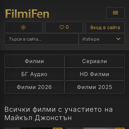
0
Вход в сайта
Превключване
Любими
между
Избери
тъмна
и
светла
тема
Филми
Сериали
Ф
БГ Аудио
HD Филми
С
Филми 2026
Филми 2025
А
Р
Всички филми с участието на
Майкъл Джонстън
C