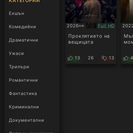
КАТЕГОРИИ
Екшън
Качество:
2026
Full HD
202
Комедийни
SUB
Субтитри
Суб
Проклятието на
Мъ
Драматични
вещицата
мо
Ужаси
13
26
13
Трилъри
онлайн
Романтични
Фантастика
Криминални
Документални