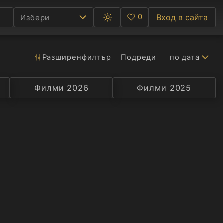
0
Вход в сайта
Избери
Превключване
Любими
между
тъмна
и
светла
Разширен
филтър
Подреди
по дата
Ф
тема
С
Филми 2026
Селекция
Превод
Филми 2025
Актьор
А
Р
C