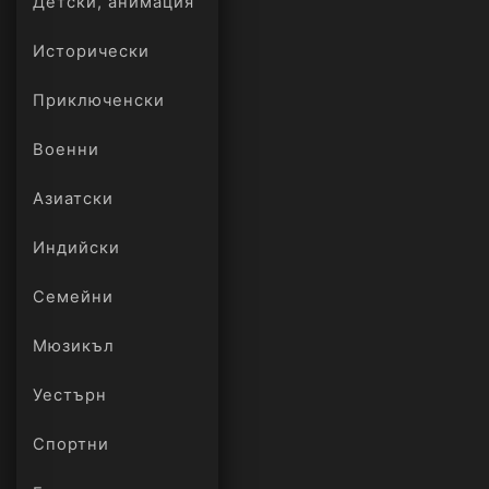
Детски, анимация
Исторически
Приключенски
Военни
Азиатски
Индийски
Семейни
Мюзикъл
Уестърн
Спортни