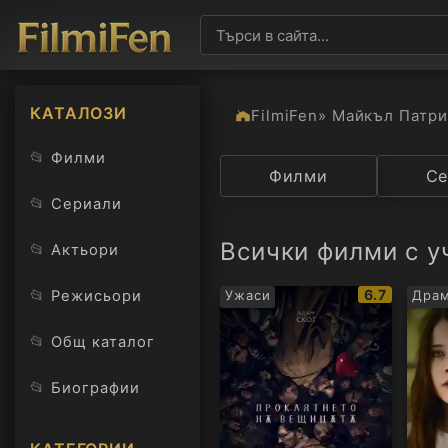
КАТАЛОЗИ
FilmiFen
» Майкъл Патри
📂
Филми
Категория
Филми
Държав
Се
📂
Сериали
Всички филми с у
📂
Актьори
IMDb
📂
6.7
Режисьори
Ужаси
Драм
рейтинг:
📂
Общ каталог
📂
Биографии