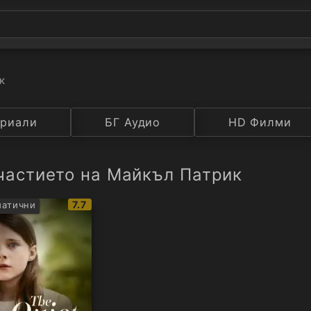
к
а
риали
Година
БГ Аудио
IMDB
HD Филми
Рейтинг
частието на Майкъл Патрик
IMDb
7.7
атични
рейтинг: