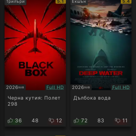
IMDb
IMDb
5.1
5.4
Трилъри
Екшън
рейтинг:
рейти
Качество:
Качество
2026
Full HD
2026
Full HD
SUB
SUB
Субтитри
Субтитри
Черна кутия: Полет
Дълбока вода
298
36
48
12
72
83
11