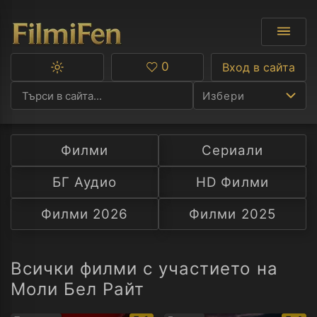
0
Вход в сайта
Превключване
Любими
между
Избери
тъмна
и
светла
тема
Филми
Сериали
Ф
БГ Аудио
HD Филми
С
Филми 2026
Филми 2025
А
Р
Всички филми с участието на
Моли Бел Райт
C