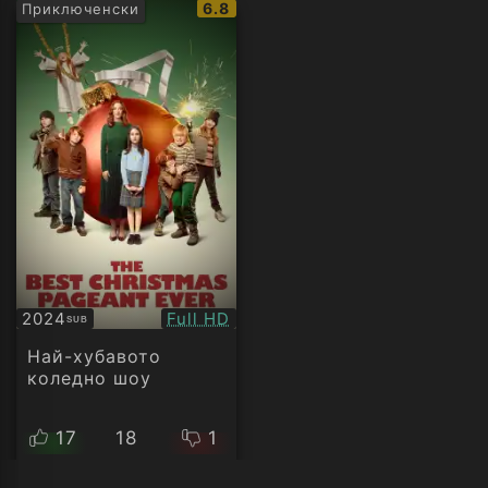
IMDb
6.8
Приключенски
рейтинг:
Качество:
2024
Full HD
SUB
Субтитри
Най-хубавото
коледно шоу
17
18
1