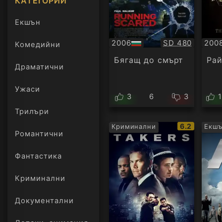
КАТЕГОРИИ
Екшън
Качество:
2006
SD 480
200
Комедийни
БГ
БГ
аудио
ауд
Бягащ до смърт
Рай
Драматични
Ужаси
3
6
3
Трилъри
онлайн
IMDb
6.2
Криминални
Екш
Романтични
рейтинг:
Фантастика
Криминални
Документални