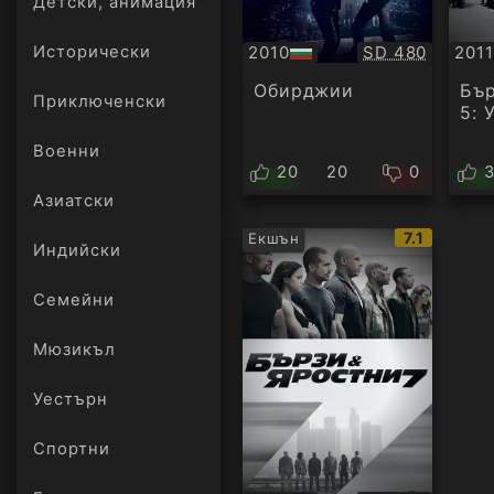
Детски, анимация
Качество:
2010
SD 480
2011
Исторически
БГ
БГ
аудио
ауд
Обирджии
Бър
Приключенски
5: 
Военни
20
20
0
Азиатски
IMDb
7.1
Екшън
Индийски
рейтинг:
Семейни
Мюзикъл
Уестърн
Спортни