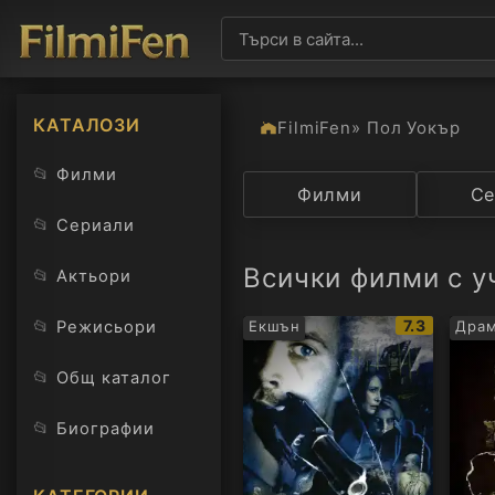
КАТАЛОЗИ
FilmiFen
» Пол Уокър
📂
Филми
Категория
Филми
Държав
Се
📂
Сериали
Всички филми с у
📂
Актьори
IMDb
📂
7.3
Режисьори
Екшън
Драм
рейтинг:
📂
Общ каталог
📂
Биографии