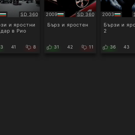
Качество:
Качество:
SD 360
2009
SD 360
2003
БГ
БГ
ио
аудио
аудио
зи и яростни
Бърз и яростен
Бързи и яр
Удар в Рио
2
33
41
8
31
42
11
36
43