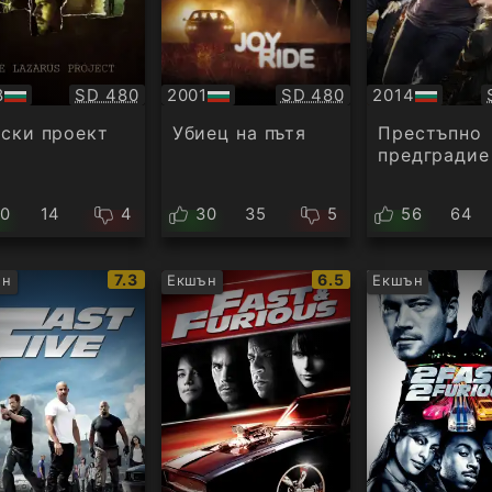
Качество:
Качество:
8
SD 480
2001
SD 480
2014
БГ
БГ
ио
аудио
аудио
ски проект
Убиец на пътя
Престъпно
предградие
10
14
4
30
35
5
56
64
IMDb
IMDb
7.3
6.5
ън
Екшън
Екшън
рейтинг:
рейтинг: