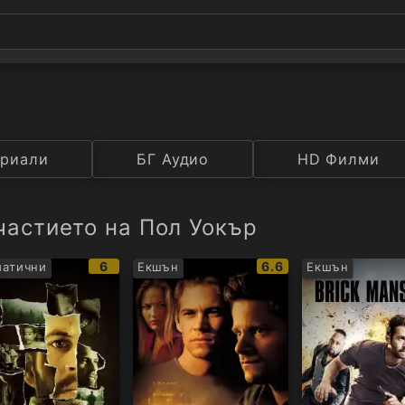
а
риали
Година
БГ Аудио
IMDB
HD Филми
Рейтинг
частието на Пол Уокър
IMDb
IMDb
6
6.6
атични
Екшън
Екшън
рейтинг:
рейтинг: