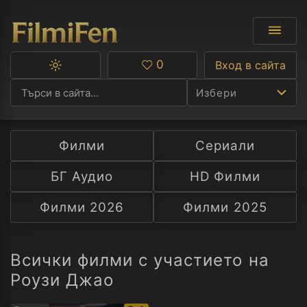
0
Вход в сайта
Превключване
Любими
между
Избери
тъмна
и
светла
тема
Филми
Сериали
Ф
БГ Аудио
HD Филми
С
Филми 2026
Филми 2025
А
Р
Всички филми с участието на
Роузи Джао
C