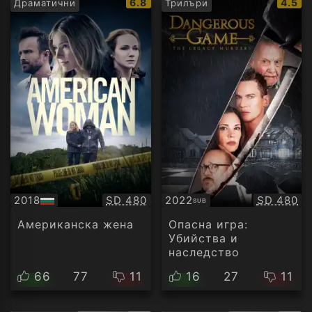
IMDb
IMDb
6.8
4.5
Драматични
Трилъри
рейтинг:
рейти
Качество:
Качество
2018
SD 480
2022
SD 480
SUB
БГ
Субтитри
аудио
Американска жена
Опасна игра:
Убийства и
наследство
66
77
11
16
27
11