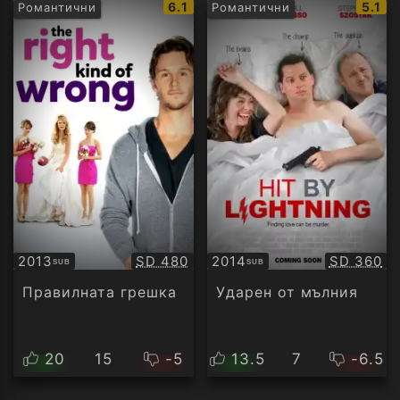
IMDb
IMDb
6.1
5.1
Романтични
Романтични
рейтинг:
рейти
Качество:
Качество
2013
SD 480
2014
SD 360
SUB
SUB
Субтитри
Субтитри
Правилната грешка
Ударен от мълния
20
15
-5
13.5
7
-6.5