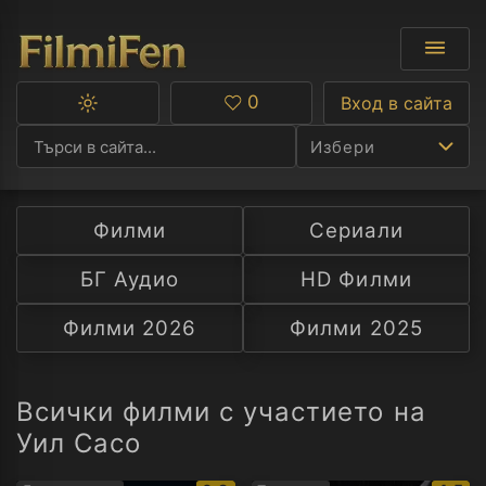
0
Вход в сайта
Превключване
Любими
между
Избери
тъмна
и
светла
тема
Филми
Сериали
Ф
БГ Аудио
HD Филми
С
Филми 2026
Филми 2025
А
Р
Всички филми с участието на
Уил Сасо
C