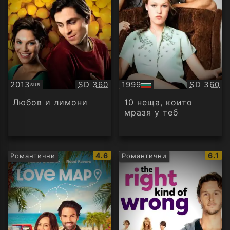
Качество:
Качество
2013
SD 360
1999
SD 360
SUB
Субтитри
БГ
аудио
Любов и лимони
10 неща, които
мразя у теб
IMDb
IMDb
4.6
6.1
Романтични
Романтични
рейтинг:
рейти