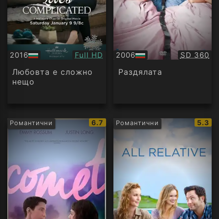
Качество:
Качество
2016
Full HD
2006
SD 360
БГ
БГ
аудио
аудио
Любовта е сложно
Раздялата
нещо
IMDb
IMDb
6.7
5.3
Романтични
Романтични
рейтинг:
рейти