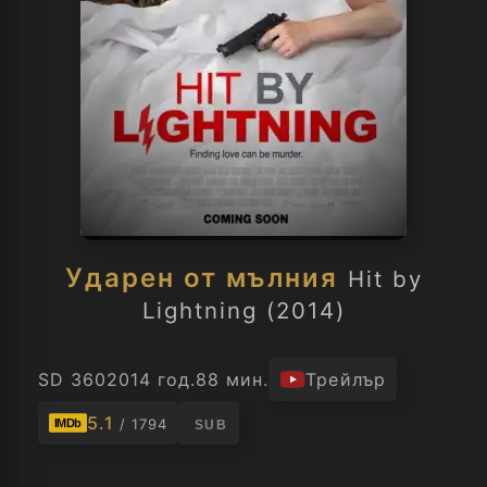
Ударен от мълния
Hit by
Lightning (2014)
SD 360
2014 год.
88 мин.
Трейлър
5.1
/ 1794
IMDb
SUB