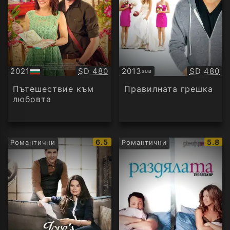
Качество:
Качество
2021
SD 480
2013
SD 480
SUB
БГ
Субтитри
аудио
Пътешествие към
Правилната грешка
любовта
IMDb
IMDb
6.5
5.8
Романтични
Романтични
рейтинг:
рейти