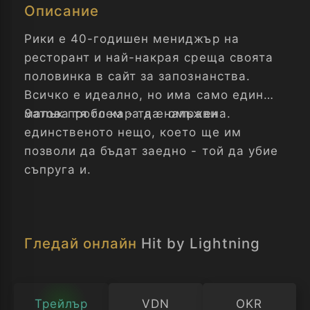
Описание
Рики е 40-годишен мениджър на
ресторант и най-накрая среща своята
половинка в сайт за запознанства.
Всичко е идеално, но има само един
малък проблем - тя е омъжена.
Затова тя го кара да направи
единственото нещо, което ще им
позволи да бъдат заедно - той да убие
съпруга и.
Гледай онлайн
Hit by Lightning
Трейлър
VDN
OKR