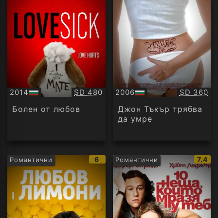
Качество:
Качество
2014
SD 480
2006
SD 360
БГ
БГ
аудио
аудио
Болен от любов
Джон Тъкър трябва
да умре
IMDb
IMDb
6
7.4
Романтични
Романтични
рейтинг:
рейти