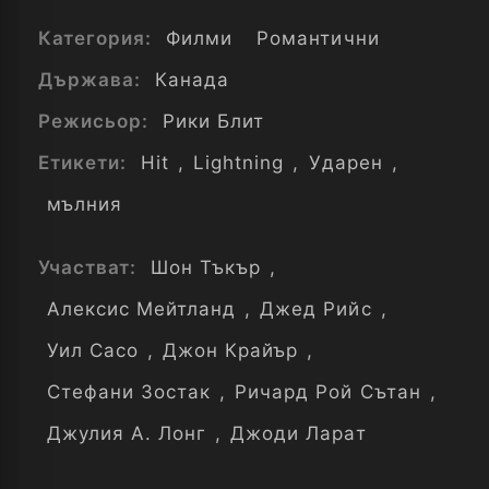
Категория:
Филми
Романтични
Държава:
Канада
Режисьор:
Рики Блит
Етикети:
Hit
,
Lightning
,
Ударен
,
мълния
Участват:
Шон Тъкър
,
Алексис Мейтланд
,
Джед Рийс
,
Уил Сасо
,
Джон Крайър
,
Стефани Зостак
,
Ричард Рой Сътан
,
Джулия А. Лонг
,
Джоди Ларат