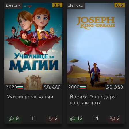
IMDb
IMDb
3.2
6.5
Детски
Детски
рейтинг:
рейти
Качество:
Качество
2020
SD 480
2000
SD 360
БГ
БГ
аудио
аудио
Училище за магии
Йосиф: Господарят
на сънищата
9
11
2
12
14
2