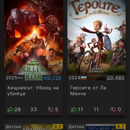
Качество:
Качество
2025
HD 720
2024
SD 480
SUB
Субтитри
БГ
аудио
Хищникът: Убиец на
Героите от Ла
убийци
Манча
28
33
5
11
11
0
IMDb
IMDb
5.7
6.7
Детски
Детски