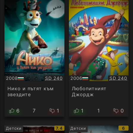
Качество:
Качество
2008
SD 240
2006
SD 240
БГ
БГ
аудио
аудио
Нико и пътят към
Любопитният
звездите
Джордж
6
7
1
1
1
0
IMDb
IMD
7.4
6
Детски
Детски
рейтинг:
рейт