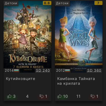
IMDb
IMD
6.8
7
Детски
Детски
рейтинг:
рейт
Качество:
Качество
2014
SD 240
2012
SD 360
БГ
БГ
аудио
аудио
Кутийковците
Камбанка Тайната
на крилата
3
4
1
10
11
1