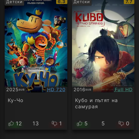
IMDb
IMDb
6.3
7.7
Детски
Детски
рейтинг:
рейт
Качество:
Качество
2025
HD 720
2016
Full HD
SUB
SUB
Субтитри
Субтитри
Ку-Чо
Кубо и пътят на
самурая
12
13
1
5
5
0