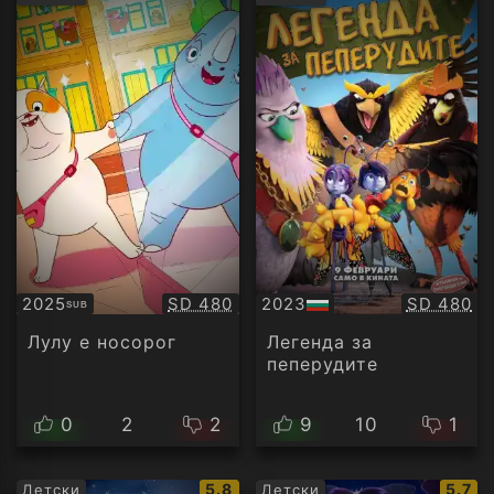
рейтинг:
рейти
Качество:
Качество
2025
SD 480
2023
SD 480
SUB
Субтитри
БГ
аудио
Лулу е носорог
Легенда за
пеперудите
0
2
2
9
10
1
IMDb
IMDb
5.8
5.7
Детски
Детски