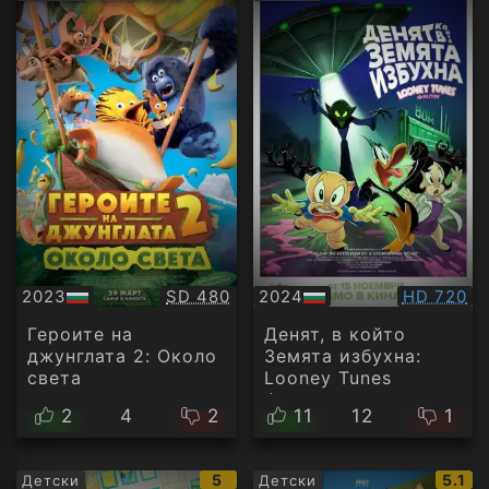
рейтинг:
рейти
Качество:
Качество
2023
SD 480
2024
HD 720
БГ
БГ
аудио
аудио
Героите на
Денят, в който
джунглата 2: Около
Земята избухна:
света
Looney Tunes
Филмът
2
4
2
11
12
1
IMDb
IMDb
5
5.1
Детски
Детски