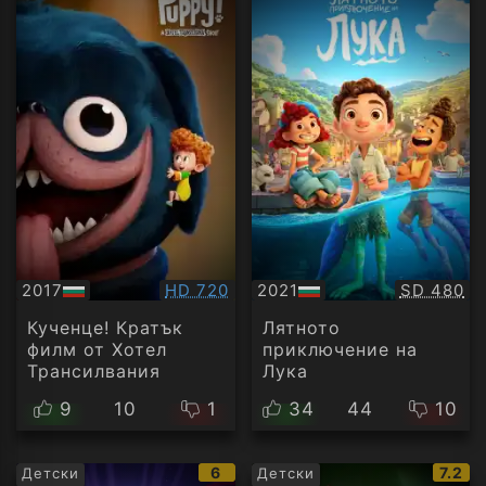
Качество:
Качество
2017
HD 720
2021
SD 480
БГ
БГ
аудио
аудио
Кученце! Кратък
Лятното
филм от Хотел
приключение на
Трансилвания
Лука
9
10
1
34
44
10
IMDb
IMDb
6
7.2
Детски
Детски