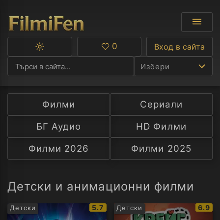
0
Вход в сайта
Превключване
Любими
между
Избери
тъмна
и
светла
тема
Филми
Сериали
Ф
БГ Аудио
HD Филми
С
Филми 2026
Филми 2025
А
Р
Детски и анимационни филми
C
IMDb
IMDb
5.7
6.9
Детски
Детски
рейтинг:
рейти