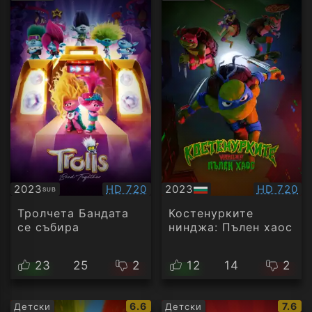
рейтинг:
рейти
Качество:
Качество
2023
HD 720
2023
HD 720
SUB
Субтитри
БГ
аудио
Тролчета Бандата
Костенурките
се събира
нинджа: Пълен хаос
23
25
2
12
14
2
IMDb
IMDb
6.6
7.6
Детски
Детски