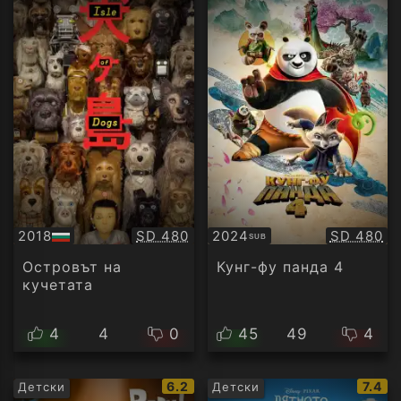
Качество:
Качество
2018
SD 480
2024
SD 480
SUB
БГ
Субтитри
аудио
Островът на
Кунг-фу панда 4
кучетата
4
4
0
45
49
4
IMDb
IMDb
6.2
7.4
Детски
Детски
рейтинг:
рейти