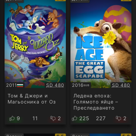
рейтинг:
рейти
Качество:
Качество
2011
SD 480
2016
SD 480
SUB
БГ
Субтитри
аудио
Том & Джери и
Ледена епоха:
Магьосника от Оз
Голямото яйце –
Преследването
9
11
2
225
227
2
IMDb
IMDb