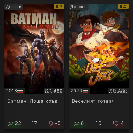
IMDb
IMDb
6.7
6.2
Детски
Детски
рейтинг:
рейти
Качество:
Качество
2016
SD 480
2023
SD 480
БГ
БГ
аудио
аудио
Батман: Лоша кръв
Веселият готвач
22
17
-5
6
10
4