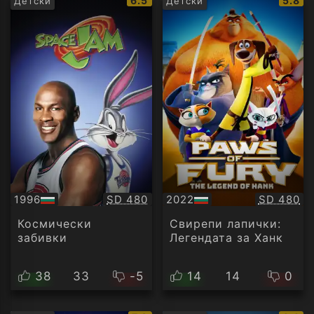
6.5
5.8
Детски
Детски
рейтинг:
рейти
Качество:
Качество
1996
SD 480
2022
SD 480
БГ
БГ
аудио
аудио
Космически
Свирепи лапички:
забивки
Легендата за Ханк
38
33
-5
14
14
0