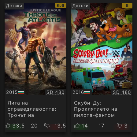
IMDb
IMD
6.6
6
Детски
Детски
рейтинг:
рейт
Качество:
Качество
2015
SD 480
2016
SD 480
БГ
БГ
аудио
аудио
Лига на
Скуби-Ду:
справедливостта:
Проклятието на
Тронът на
пилота-фантом
Атлантида
33.5
20
-13.5
14
17
3