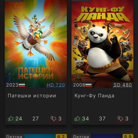
рейтинг:
рейти
Качество:
Качество
2023
HD 720
2008
SD 480
БГ
БГ
аудио
аудио
Патешки истории
Кунг-Фу Панда
24
27
3
34
37
3
IMDb
IMDb
6.2
5.9
Детски
Детски