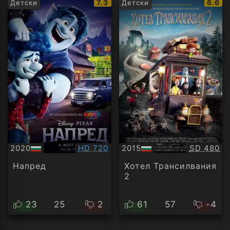
IMDb
IMDb
7.3
6.6
Детски
Детски
рейтинг:
рейти
Качество:
Качество
2020
HD 720
2015
SD 480
БГ
БГ
аудио
аудио
Напред
Хотел Трансилвания
2
23
25
2
61
57
-4