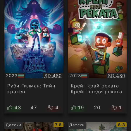
Качество:
Качество
2023
SD 480
2023
SD 480
БГ
БГ
аудио
аудио
Руби Гилман: Тийн
Крейг край реката
кракен
Крейг преди реката
43
47
4
19
20
1
IMDb
IMDb
7.8
6.3
Детски
Детски
рейтинг:
рейти