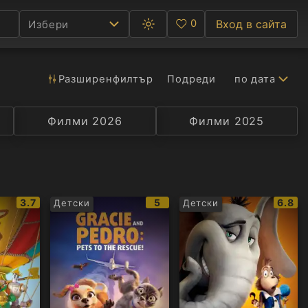
0
Вход в сайта
Избери
Превключване
Любими
между
тъмна
и
светла
Разширен
филтър
Подреди
по дата
Ф
тема
С
Филми 2026
Селекция
Превод
Филми 2025
Актьор
А
Р
IMDb
IMDb
IMDb
3.7
5
6.8
Детски
Детски
C
рейтинг:
рейтинг:
рейти