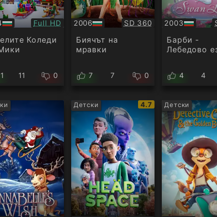
Качество:
Качество:
4
Full HD
2006
SD 360
2003
БГ
БГ
ио
аудио
аудио
елите Коледи
Биячът на
Барби -
 Мики
мравки
Лебедово е
11
11
0
7
7
0
4
4
IMDb
4.7
ки
Детски
Детски
рейтинг: