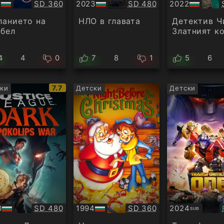
Качество:
Качество:
7
SD 360
2023
SD 480
2022
БГ
БГ
ио
аудио
аудио
анието на
НЛО в главата
Детектив Ч
бел
Златният к
4
4
0
7
8
1
5
6
IMDb
7.7
ки
Детски
Детски
рейтинг:
Качество:
Качество:
0
SD 480
1994
SD 360
2024
SUB
БГ
Субтитри
ио
аудио