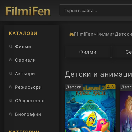
КАТАЛОЗИ
FilmiFen
»
Филми
»
Детск
📂
Филми
Категория
Филми
Държав
Се
📂
Сериали
Детски и анимац
📂
Актьори
IMDb
📂
4.3
Режисьори
Детски
Детс
рейтинг:
📂
Общ каталог
📂
Биографии