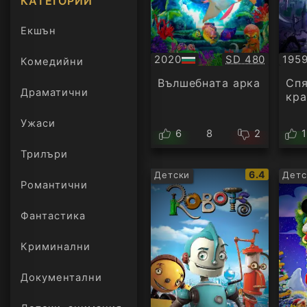
КАТЕГОРИИ
Екшън
Качество:
2020
SD 480
195
Комедийни
БГ
БГ
аудио
ауд
Вълшебната арка
Сп
Драматични
кра
Ужаси
6
8
2
Трилъри
онлайн
IMDb
6.4
Детски
Детс
Романтични
рейтинг:
Фантастика
Криминални
Документални