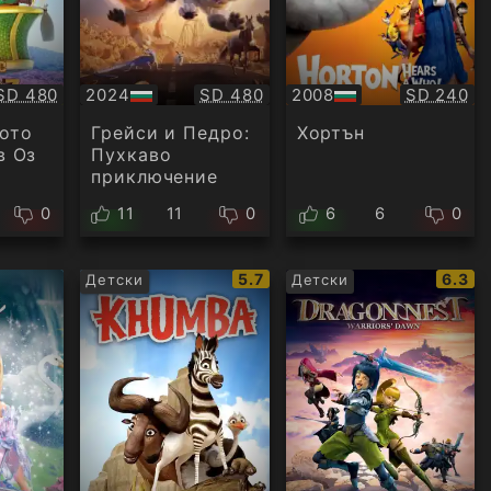
Качество:
Качество:
Качество
SD 480
2024
SD 480
2008
SD 240
БГ
БГ
аудио
аудио
ото
Грейси и Педро:
Хортън
в Оз
Пухкаво
приключение
0
11
11
0
6
6
0
IMDb
IMDb
5.7
6.3
Детски
Детски
рейтинг:
рейти