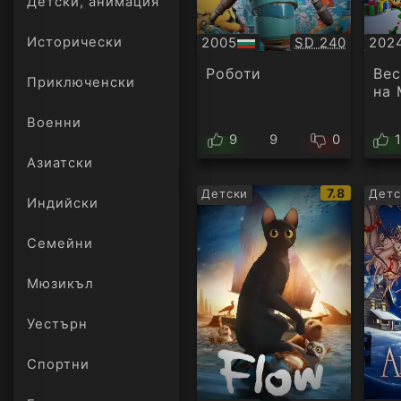
Детски, анимация
Качество:
2005
SD 240
202
Исторически
БГ
БГ
аудио
ауд
Роботи
Вес
Приключенски
на
Военни
9
9
0
Азиатски
IMDb
7.8
Детски
Детс
Индийски
рейтинг:
Семейни
Мюзикъл
Уестърн
Спортни