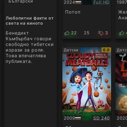
Български
Качество:
2024
Full HD
199
БГ
БГ
аудио
ауд
Потоп
Жел
Ана
Любопитни факти от
света на киното
Бенедикт
22
25
3
Къмбърбач говори
свободно тибетски
изрази за роля.
IMDb
6.9
Детски
Детс
рейтинг:
Това впечатлява
публиката.
Качество:
2009
SD 240
202
БГ
БГ
аудио
ауд