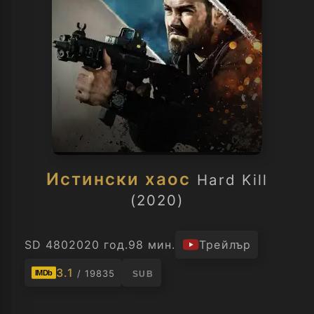
Истински хаос
Hard Kill
(2020)
SD 480
2020 год.
98 мин.
Трейлър
3.1
/ 19835
IMDb
SUB