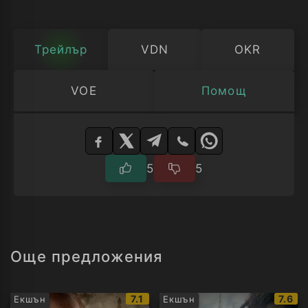
Трейлър
VDN
OKR
VOE
Помощ
Изберете
плейър
5
5
Още предложения
IMDb
IMDb
7.1
7.6
Екшън
Екшън