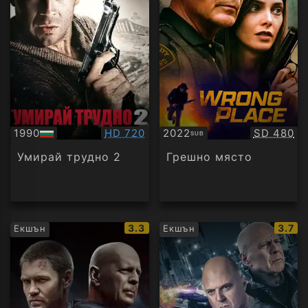
Качество:
Качество
1990
HD 720
2022
SD 480
SUB
БГ
Субтитри
аудио
Умирай трудно 2
Грешно място
IMDb
IMDb
3.3
3.7
Екшън
Екшън
рейтинг:
рейти