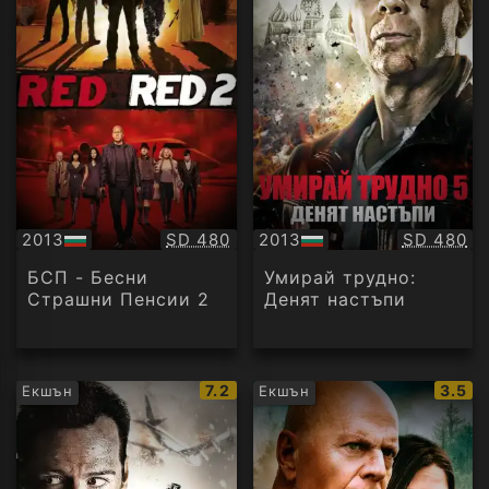
Качество:
Качество
2013
SD 480
2013
SD 480
БГ
БГ
аудио
аудио
БСП - Бесни
Умирай трудно:
Страшни Пенсии 2
Денят настъпи
IMDb
IMDb
7.2
3.5
Екшън
Екшън
рейтинг:
рейти