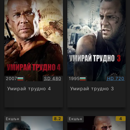
рейтинг:
рейти
Качество:
Качество
2007
SD 480
1995
HD 720
БГ
БГ
аудио
аудио
Умирай трудно 4
Умирай трудно 3
IMDb
IMD
8.2
4
Екшън
Екшън
рейтинг:
рейт