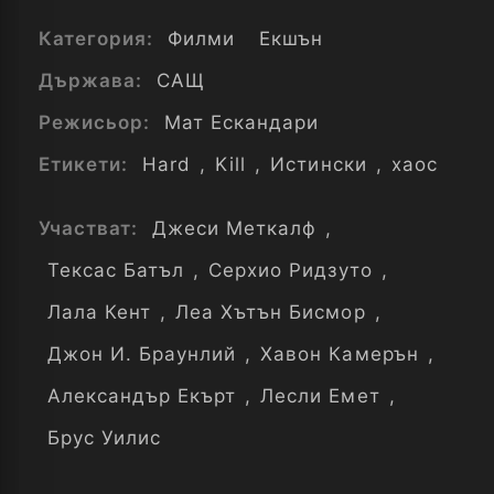
Категория:
Филми
Екшън
Държава:
САЩ
Режисьор:
Мат Ескандари
Етикети:
Hard
,
Kill
,
Истински
,
хаос
Участват:
Джеси Меткалф
,
Тексас Батъл
,
Серхио Ридзуто
,
Лала Кент
,
Леа Хътън Бисмор
,
Джон И. Браунлий
,
Хавон Камерън
,
Александър Екърт
,
Лесли Емет
,
Брус Уилис