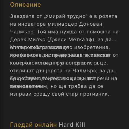
Описание
Звездата от „Умирай трудно“ е в ролята
на иноватора милиардер Донован
Чалмърс. Той има нужда от помощта на
Дерек Милър (Джеси Меткалф), за да
опази своето последно изобретение,
Милър събира екип от
което може да предизвика истински
професионалисти, но нещата излизат от
хаос, ако попадне в погрешни ръце.
контрол, когато група терористи
отвличат дъщерята на Чалмърс, за да
се доберат до революционната
Единствено Милър може да попречи на
технология.
плановете им, но ще трябва да се
изправи срещу свой стар противник.
Гледай онлайн
Hard Kill