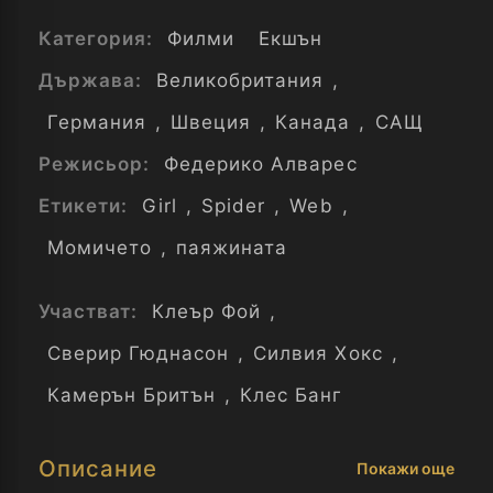
Категория:
Филми
Екшън
Държава:
Великобритания
,
Германия
,
Швеция
,
Канада
,
САЩ
Режисьор:
Федерико Алварес
Етикети:
Girl
,
Spider
,
Web
,
Момичето
,
паяжината
Участват:
Клеър Фой
,
Сверир Гюднасон
,
Силвия Хокс
,
Камерън Бритън
,
Клес Банг
Описание
Покажи още