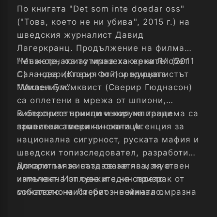
По книгата "Det som inte doedar oss"
("Това, което не ни убива", 2015 г.) на
шведския журналист Давид
Лагеркранц. Продължение на филма
"Мъжете, които мразеха жените" (2011
Непокорната аутична хакерка Лисбет
г.) - нова история от поредицата
Саландер (Клеър Фой) и журналистът
"Милениум".
Микаел Бломквист (Сверир Гюднасон)
са оплетени в мрежа от шпиони,
киберпрестъпници и корумпирани
В опасните приключения на тандема са
правителствени чиновници.
замесени американската Агенция за
национална сигурност, руската мафия и
шведски топизследовател, разработил
алгоритъм за създаване на изкуствен
Докато паяжината се затяга, тя е
интелект. Изплува и един призрак от
измъчвана от сенките на своето
миналото на Лисбет – нейната омразна
собствено мистериозно минало.
сестра-близначка Камила (Силвия