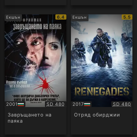
IMDb
IMDb
6.4
5.5
Екшън
Екшън
рейтинг:
рейти
Качество:
Качество
2001
SD 480
2017
SD 480
БГ
БГ
аудио
аудио
Завръщането на
Отряд обирджии
паяка