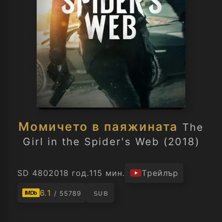
Момичето в паяжината
The
Girl in the Spider's Web (2018)
SD 480
2018 год.
115 мин.
Трейлър
6.1
/ 55789
IMDb
SUB