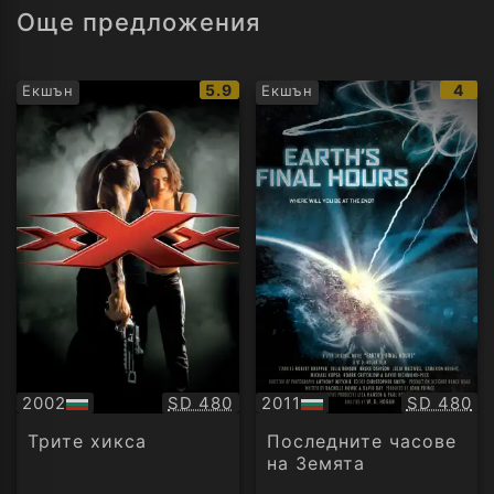
Още предложения
IMDb
IMD
5.9
4
Екшън
Екшън
рейтинг:
рейт
Качество:
Качество
2002
SD 480
2011
SD 480
БГ
БГ
аудио
аудио
Трите хикса
Последните часове
на Земята