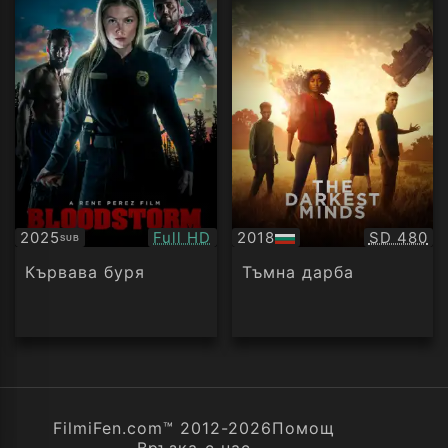
Качество:
Качество
2025
Full HD
2018
SD 480
SUB
Субтитри
БГ
аудио
Кървава буря
Тъмна дарба
FilmiFen.com™ 2012-2026
Помощ
Връзка с нас