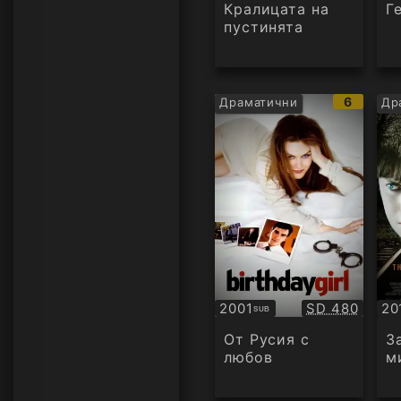
Кралицата на
Г
пустинята
IMDb
6
Драматични
Др
рейтинг
Качество:
2001
SD 480
20
SUB
Субтитри
БГ
ау
От Русия с
З
любов
м