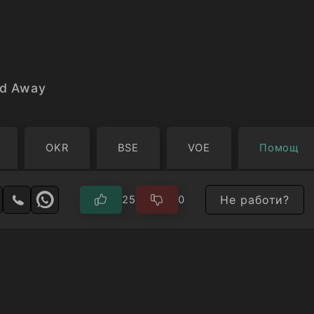
nd Away
OKR
BSE
VOE
Помощ
Не работи?
25
0