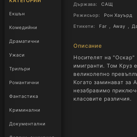
КАТЕГОРИИ
Държава:
САЩ
Екшън
Режисьор:
Рон Хауърд
Етикети:
Far
,
Away
,
Д
Комедийни
Драматични
Описание
Ужаси
Носителят на "Оскар" 
имигранти. Том Круз 
Трилъри
онлайн
великолепно превъплъ
Когато заминават за 
Романтични
незабравимо приключе
Фантастика
класовите различия.
Криминални
Документални