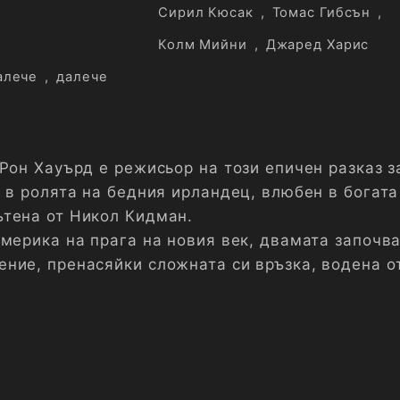
Сирил Кюсак
,
Томас Гибсън
,
Колм Мийни
,
Джаред Харис
алече
,
далече
Рон Хауърд е режисьор на този епичен разказ з
е в ролята на бедния ирландец, влюбен в богата
тена от Никол Кидман.
Америка на прага на новия век, двамата започв
ние, пренасяйки сложната си връзка, водена о