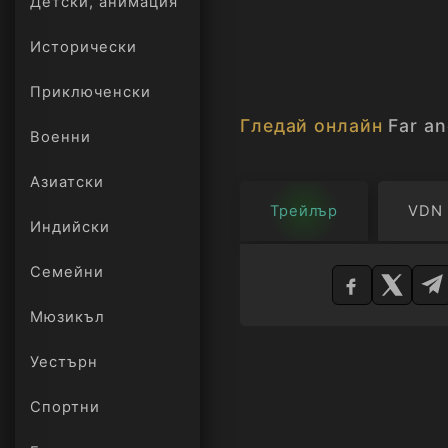
Детски, анимация
Исторически
Приключенски
Гледай онлайн
Far a
Военни
Азиатски
Трейлър
VDN
Индийски
Изберете
Семейни
плейър
Мюзикъл
Уестърн
Спортни