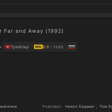
е
Far and Away (1992)
н.
Трейлър
6.6
/ 73105
IMDb
матични
Участват:
Никол Кидман
,
Том К