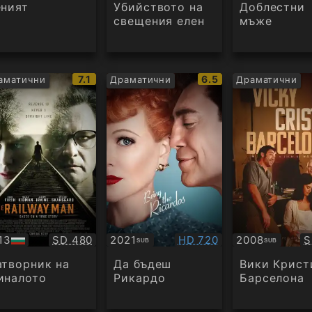
еният
Убийството на
Доблестни
свещения елен
мъже
IMDb
IMDb
7.1
6.5
аматични
Драматични
Драматични
:
рейтинг:
рейтинг:
Качество:
Качество:
К
13
SD 480
2021
HD 720
2008
S
SUB
SUB
Субтитри
Субтитри
дио
атворник на
Да бъдеш
Вики Крист
иналото
Рикардо
Барселона