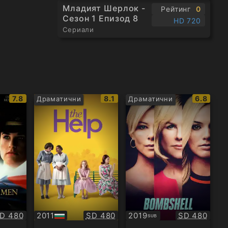
Младият Шерлок -
Рейтинг
0
Сезон 1 Епизод 8
HD 720
Сериали
IMDb
IMDb
IMDb
7.8
8.1
6.8
Драматични
Драматични
рейтинг:
рейтинг:
рейтинг
ачество:
Качество:
Качество:
D 480
2011
SD 480
2019
SD 480
SUB
БГ
Субтитри