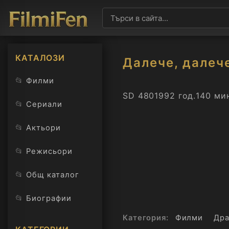
КАТАЛОЗИ
Далече, далеч
📂
Филми
SD 480
1992 год.
140 ми
📂
Сериали
📂
Актьори
📂
Режисьори
📂
Общ каталог
📂
Биографии
Категория:
Филми
Дра