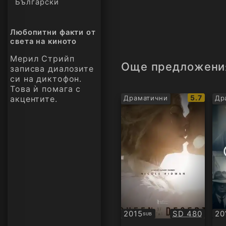
Български
Любопитни факти от
света на киното
Мерил Стрийп
Още предложени
записва диалозите
си на диктофон.
Това ѝ помага с
IMDb
5.7
акцентите.
Драматични
Др
рейтинг:
Качество:
2015
SD 480
20
SUB
Субтитри
Су