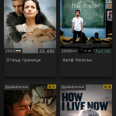
Качество:
Качество
2003
SD 480
2006
Full HD
SUB
БГ
Субтитри
аудио
Отвъд граници
Халф Нелсън
IMDb
IMDb
6.1
6.4
Драматични
Драматични
рейтинг:
рейти