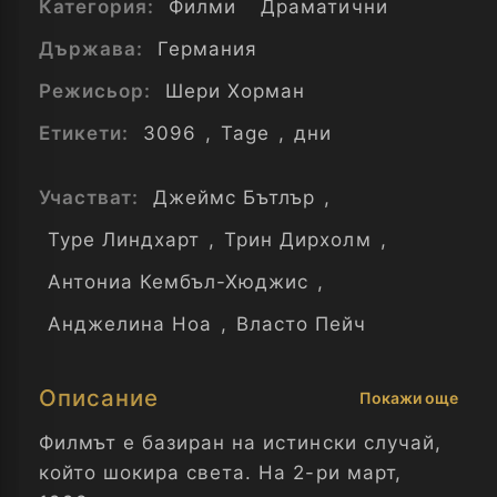
Категория:
Филми
Драматични
Държава:
Германия
Режисьор:
Шери Хорман
Етикети:
3096
,
Tage
,
дни
Участват:
Джеймс Бътлър
,
Туре Линдхарт
,
Трин Дирхолм
,
Антониа Кембъл-Хюджис
,
Анджелина Ноа
,
Власто Пейч
Описание
Покажи още
Филмът е базиран на истински случай,
който шокира света. На 2-ри март,