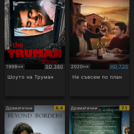
Качество:
Качество
1998
SD 360
2020
HD 720
SUB
SUB
Субтитри
Субтитри
Шоуто на Труман
Не съвсем по план
IMDb
IMDb
6.4
7.1
Драматични
Драматични
рейтинг:
рейт