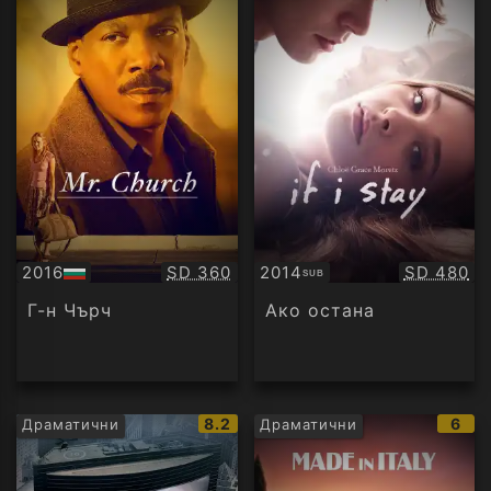
Качество:
Качество
2016
SD 360
2014
SD 480
SUB
БГ
Субтитри
аудио
Г-н Чърч
Ако остана
IMDb
IMD
8.2
6
Драматични
Драматични
рейтинг:
рейт