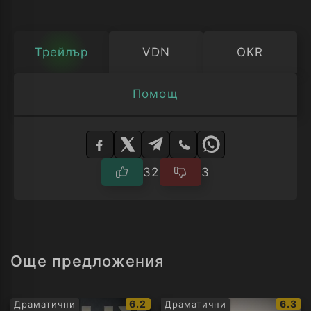
Трейлър
VDN
OKR
Помощ
Изберете
плейър
32
3
Още предложения
IMDb
IMDb
6.2
6.3
Драматични
Драматични