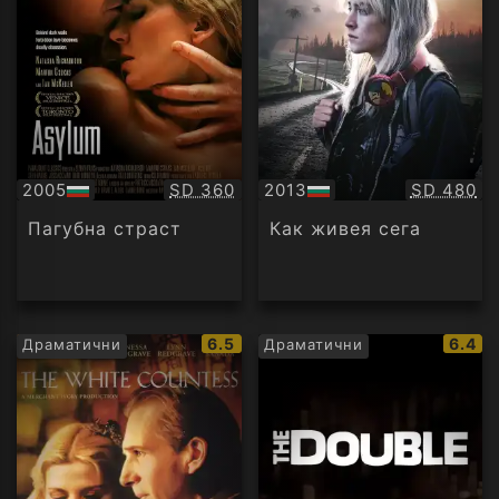
Качество:
Качество
2005
SD 360
2013
SD 480
БГ
БГ
аудио
аудио
Пагубна страст
Как живея сега
IMDb
IMDb
6.5
6.4
Драматични
Драматични
рейтинг:
рейти