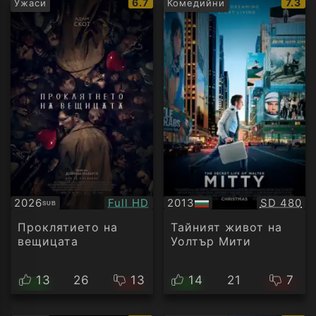
IMDb
IMDb
6.7
7.3
Ужаси
Комедийни
рейтинг:
рейти
Качество:
Качество
2026
Full HD
2013
SD 480
SUB
Субтитри
БГ
аудио
Проклятието на
Тайният живот на
вещицата
Уолтър Мити
13
26
13
14
21
7