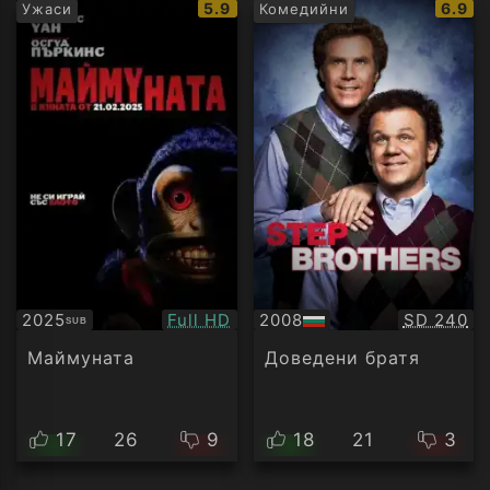
IMDb
IMDb
5.9
6.9
Ужаси
Комедийни
рейтинг:
рейти
Качество:
Качество
2025
Full HD
2008
SD 240
SUB
Субтитри
БГ
аудио
Маймуната
Доведени братя
17
26
9
18
21
3