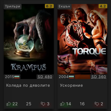
IMDb
IMDb
6.2
4.2
Трилъри
Екшън
рейтинг:
рейти
Качество:
Качество
2015
SD 480
2004
SD 360
БГ
БГ
аудио
аудио
Коледа по дяволите
Ускорение
22
25
3
14
16
2