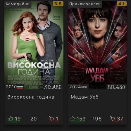
IMDb
IMDb
6.5
4.1
Комедийни
Приключенски
рейтинг:
рейти
Качество:
Качество
2010
SD 480
2024
SD 480
SUB
БГ
Субтитри
аудио
Високосна година
Мадам Уеб
19
20
1
159
196
37