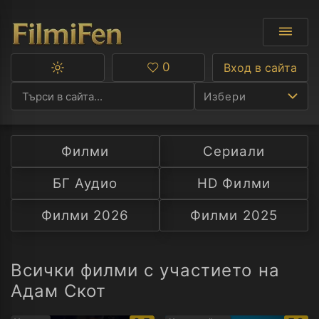
0
Вход в сайта
Превключване
Любими
между
Избери
тъмна
и
светла
тема
Филми
Сериали
Ф
БГ Аудио
HD Филми
С
Филми 2026
Филми 2025
А
Р
Всички филми с участието на
Адам Скот
C