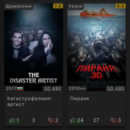
IMDb
IMDb
7.3
5.5
Драматични
Ужаси
рейтинг:
рейти
Качество:
Качество
2017
SD 480
2010
SD 480
SUB
БГ
Субтитри
аудио
Катастрофалният
Пираня
артист
1
3
2
24
27
3