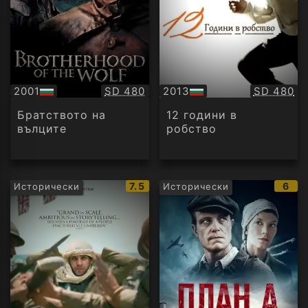
Качество:
Качество
2001
SD 480
2013
SD 480
БГ
БГ
аудио
аудио
Братството на
12 години в
вълците
робство
IMDb
IMD
7.5
6
Исторически
Исторически
рейтинг:
рейт