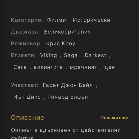
Категория:
Филми
Исторически
Държава:
Великобритания
Режисьор:
Крис Кроу
Етикети:
Viking
,
Saga
,
Darkest
,
Сага
,
викингите
,
мрачният
,
ден
Участват:
Гарет Джон Бейл
,
Иън Дикс
,
Ричард Елфън
Описание
Покажи още
Филмът е вдъхновен от действителни
събития.