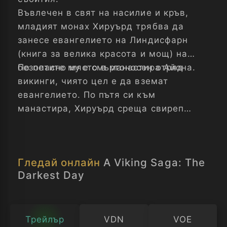
Въвлечен в свят на насилие и кръв,
младият монах Хируърд трябва да
занесе евангелието на Линдисфарн
(книга за велика красота и мощ) на
безопасно място в манастира Айона.
По петите му е смъртоносен отряд
викинги, чиято цел е да вземат
евангелието. По пътя си към
манастира, Хируърд среща свиреп
майстор на меча, който отговаря на
молитвите му и посвещава живота си
на това да защитава монаха, докато
Гледай онлайн
A Viking Saga: The
занесе книгата. Двамата се сблъскват с
Darkest Day
викинги, готови да убиват, за да
постигнат желаното, оставяйки
Хируърд и защитника му на съдбата
им.
Трейлър
VDN
VOE