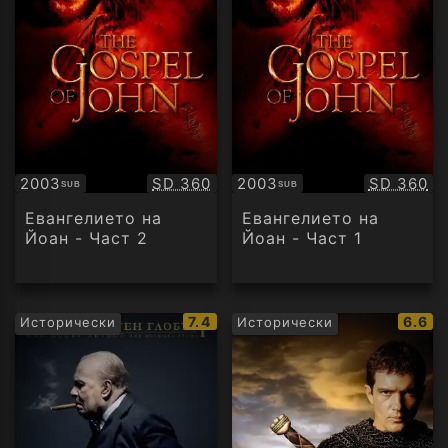
Качество:
Качество
2003
SD 360
2003
SD 360
SUB
SUB
Субтитри
Субтитри
Евангелието на
Евангелието на
Йоан - Част 2
Йоан - Част 1
IMDb
IMDb
7.4
6.6
Исторически
Исторически
рейтинг:
рейти