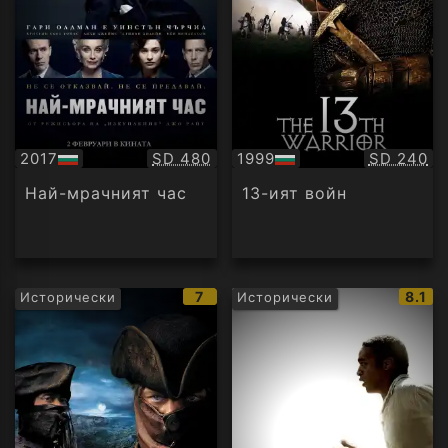
Качество:
Качество
2017
SD 480
1999
SD 240
БГ
БГ
аудио
аудио
Най-мрачният час
13-ият войн
IMDb
IMDb
7
8.1
Исторически
Исторически
рейтинг:
рейти