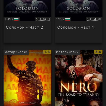
Качество:
Качество
1997
SD 480
1997
SD 480
БГ
БГ
аудио
аудио
Соломон - Част 2
Соломон - Част 1
IMDb
IMDb
7.6
5.6
Исторически
Исторически
рейтинг:
рейти