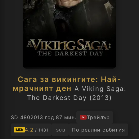
Сага за викингите: Най-
мрачният ден
A Viking Saga:
The Darkest Day (2013)
SD 480
2013 год.
87 мин.
Трейлър
4.2
По реални събития
/ 1481
IMDb
SUB