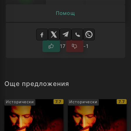
Помощ
Изберете
плейър
17
-1
Още предложения
IMDb
IMDb
7.7
7.7
Исторически
Исторически
рейтинг:
рейт