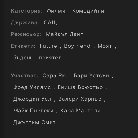
Категория:
Филми
Комедийни
Държава:
САЩ
Режисьор:
Майкъл Ланг
Етикети:
Future
,
Boyfriend
,
Моят
,
бъдещ
,
приятел
Участват:
Сара Рю
,
Бари Уотсън
,
Фред Уилямс
,
Ениша Брюстър
,
Джордан Уол
,
Валери Харпър
,
Майк Пневски
,
Кара Мантела
,
Джъстим Смит