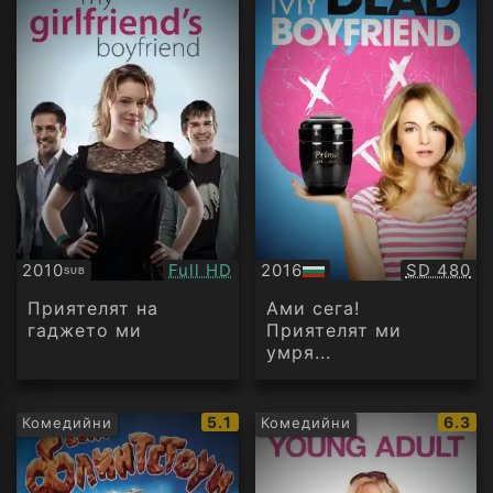
Качество:
Качество
2010
Full HD
2016
SD 480
SUB
Субтитри
БГ
аудио
Приятелят на
Ами сега!
гаджето ми
Приятелят ми
умря...
IMDb
IMDb
5.1
6.3
Комедийни
Комедийни
рейтинг:
рейти