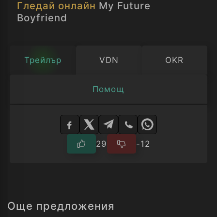
Гледай онлайн
My Future
Boyfriend
Трейлър
VDN
OKR
Помощ
Изберете
плейър
29
-12
Още предложения