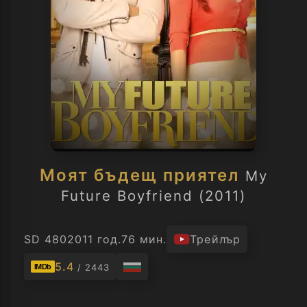
Моят бъдещ приятел
My
Future Boyfriend (2011)
SD 480
2011 год.
76 мин.
Трейлър
5.4
/ 2443
IMDb