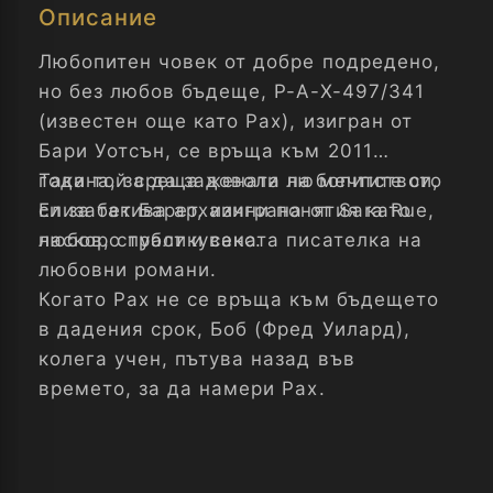
Описание
Любопитен човек от добре подредено,
но без любов бъдеще, P-A-X-497/341
(известен още като Pax), изигран от
Бари Уотсън, се връща към 2011
година, за да задоволи любопитството
Така той среща жената на мечтите си,
си за такива архаични понятия като
Елизабет Барет, изиграна от Sara Rue,
любов, страст и секс.
наскоро публикуваната писателка на
любовни романи.
Когато Pax не се връща към бъдещето
в дадения срок, Боб (Фред Уилард),
колега учен, пътува назад във
времето, за да намери Pax.