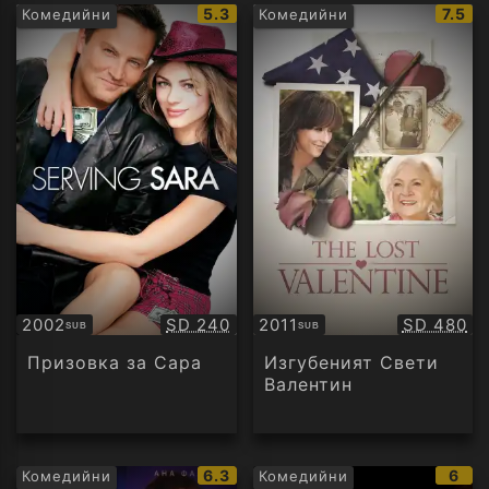
IMDb
IMDb
5.3
7.5
Комедийни
Комедийни
рейтинг:
рейти
Качество:
Качество
2002
SD 240
2011
SD 480
SUB
SUB
Субтитри
Субтитри
Призовка за Сара
Изгубеният Свети
Валентин
IMDb
IMD
6.3
6
Комедийни
Комедийни