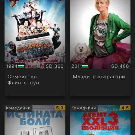
Качество:
Качество
1994
SD 360
2011
SD 480
БГ
БГ
аудио
аудио
Семейство
Младите възрастни
Флинтстоун
IMDb
IMDb
5.3
4.5
Комедийни
Комедийни
рейтинг:
рейти