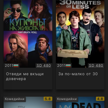
рейтинг:
рейт
Качество:
Качество
2011
SD 480
2011
SD 480
БГ
БГ
аудио
аудио
Отведи ме вкъщи
За по-малко от 30
довечера
IMDb
IMDb
5.8
4.8
Комедийни
Комедийни
рейтинг:
рейти