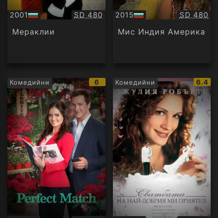
Качество:
Качество
2001
SD 480
2015
SD 480
БГ
БГ
аудио
аудио
Мераклии
Мис Индия Америка
IMDb
IMDb
6
6.4
Комедийни
Комедийни
рейтинг:
рейти