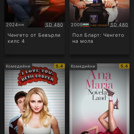
Качество:
Качество
2024
SD 480
2009
SD 480
SUB
Субтитри
БГ
аудио
Ченгето от Бевърли
Пол Бларт: Ченгето
хилс 4
на мола
IMDb
IMDb
5.4
5.4
Комедийни
Комедийни
рейтинг:
рейти