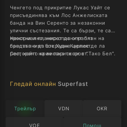
Ченгето под прикритие Лукас Уайт се
присъединява към Лос Анжелиската
банда на Вин Серенто за незаконни
улични състезания. Те са бързи, те са
яростни и планират да ограбят
Ненормално, нескопосният план на
престъпният бос Хуан Карлос де ла
бандата е да открадне целият
Сол, който крие парите си в "Тако Бел".
ресторант на висока скорост.
Гледай онлайн
Superfast
Трейлър
VDN
OKR
VOE
Помощ