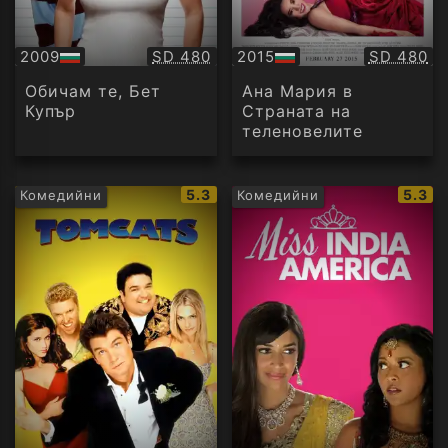
Качество:
Качество
2009
SD 480
2015
SD 480
БГ
БГ
аудио
аудио
Обичам те, Бет
Ана Мария в
Купър
Страната на
теленовелите
IMDb
IMDb
5.3
5.3
Комедийни
Комедийни
рейтинг:
рейти