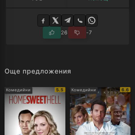
Изберете
плейър
26
-7
Още предложения
IMDb
IMDb
5.5
6.6
Комедийни
Комедийни
рейтинг:
рейти