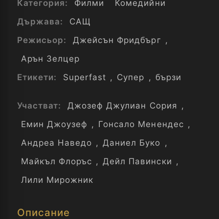
Категория:
Филми
Комедийни
Държава:
САЩ
Режисьор:
Джейсън Фридбърг
,
Арън Зелцер
Етикети:
Superfast
,
Супер
,
бързи
Участват:
Джозеф Джулиан Сория
,
Емин Джоузеф
,
Гонсало Менендес
,
Андреа Наведо
,
Даниел Буко
,
Майкъл Флоръс
,
Дейл Павински
,
Лили Мирожник
Описание