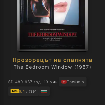
Прозорецът на спалнята
The Bedroom Window (1987)
SD 480
1987 год.
113 мин.
Трейлър
6.4
/ 7891
IMDb