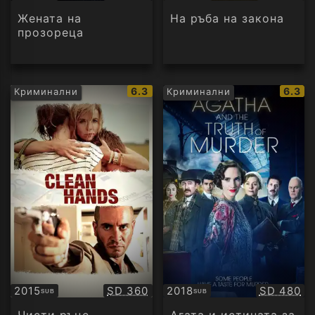
Жената на
На ръба на закона
прозореца
IMDb
IMDb
6.3
6.3
Криминални
Криминални
рейтинг:
рейти
Качество:
Качество
2015
SD 360
2018
SD 480
SUB
SUB
Субтитри
Субтитри