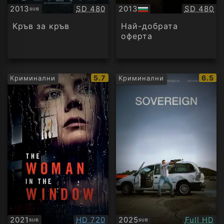
Качество:
Качество
2013
SD 480
2013
SD 480
SUB
Субтитри
БГ
аудио
Кръв за кръв
Най-добрата
оферта
IMDb
IMDb
5.7
6.5
Криминални
Криминални
рейтинг:
рейти
Качество:
Качество
2021
HD 720
2025
Full HD
SUB
SUB
Субтитри
Субтитри