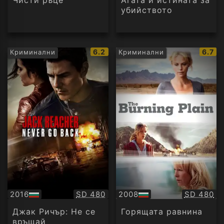
Чисти ръце
Агата и истината за
убийството
IMDb
IMDb
6.2
6.7
Криминални
Криминални
рейтинг:
рейти
Качество:
Качество
2016
SD 480
2008
SD 480
БГ
БГ
аудио
аудио
Джак Ричър: Не се
Горящата равнина
връщай