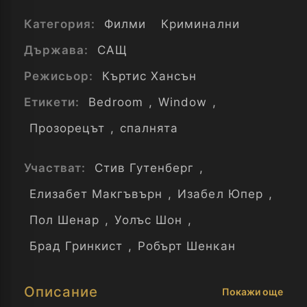
Категория:
Филми
Криминални
Държава:
САЩ
Режисьор:
Къртис Хансън
Етикети:
Bedroom
,
Window
,
Прозорецът
,
спалнята
Участват:
Стив Гутенберг
,
Елизабет Макгъвърн
,
Изабел Юпер
,
Пол Шенар
,
Уолъс Шон
,
Брад Гринкист
,
Робърт Шенкан
Описание
Покажи още