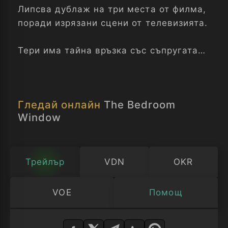
Липсва дублаж на три места от филма,
поради изрязани сцени от телевизията.
Тери има тайна връзка със съпругата
на шефа си – Силвия. Една нощ, след
пpaзненство в офиса, те са заедно и
Силвия вижда през прозореца на
Гледай онлайн
The Bedroom
спалнята на Тери как мъж напада една
Window
жена. За да не компрометира Силвия,
Тери се съгласява да свидетелства в
вместо нея, но съвсем неочаквано в
очите на полицията става главният
Трейлър
VDN
OKR
заподозрян.
VOE
Помощ
Обвиняват го в серия брутални
Изберете
убийства. За Тери единствения път към