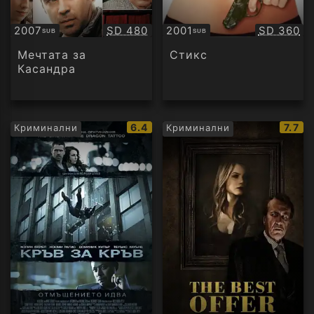
Качество:
Качество
2007
SD 480
2001
SD 360
SUB
SUB
Субтитри
Субтитри
Мечтата за
Стикс
Касандра
IMDb
IMDb
6.4
7.7
Криминални
Криминални
рейтинг:
рейт