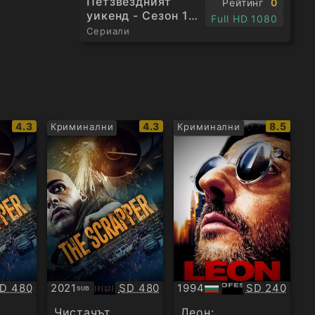
Петзвездният
Рейтинг
0
уикенд - Сезон 1
Full HD 1080
Епизод 4
Сериали
IMDb
IMDb
IMDb
4.3
4.3
8.5
Криминални
Криминални
рейтинг:
рейтинг:
рейтинг
ачество:
Качество:
Качество:
D 480
2021
SD 480
1994
SD 240
SUB
Субтитри
БГ
аудио
Чистачът
Леон: