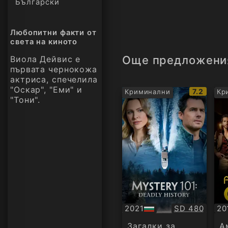
Български
Любопитни факти от
света на киното
Още предложени
Виола Дейвис е
първата чернокожа
актриса, спечелила
"Оскар", "Еми" и
IMDb
7.2
Криминални
Кр
"Тони".
рейтинг:
Качество:
2021
SD 480
20
БГ
БГ
аудио
ау
Загадки за
А