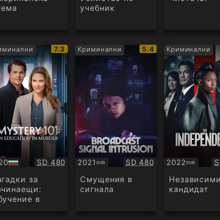
хема
учебник
IMDb
IMDb
7.3
5.4
иминални
Криминални
Криминални
рейтинг:
рейтинг:
Качество:
Качество:
К
20
SD 480
2021
SD 480
2022
S
SUB
SUB
Субтитри
Субтитри
дио
агадки за
Смущения в
Независим
ачинаещи:
сигнала
кандидат
бучение в
бийство