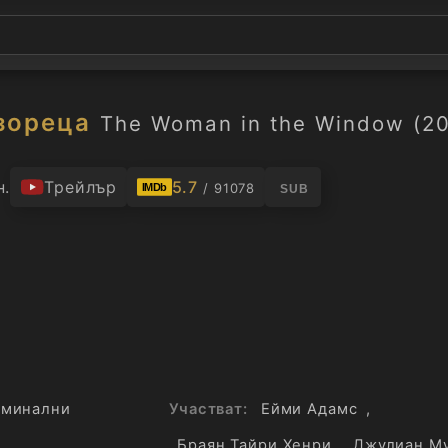
зореца
The Woman in the Window (20
н.
Трейлър
5.7
/ 91078
IMDb
SUB
иминални
Участват:
Ейми Адамс
,
Браян Тайри Хенри
,
Джулиан М