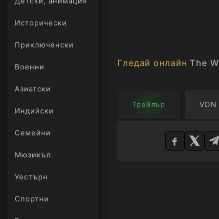
Детски, анимация
Исторически
Приключенски
Гледай онлайн
The W
Военни
Азиатски
Трейлър
VDN
Индийски
Изберете
Семейни
плейър
Мюзикъл
Уестърн
Спортни