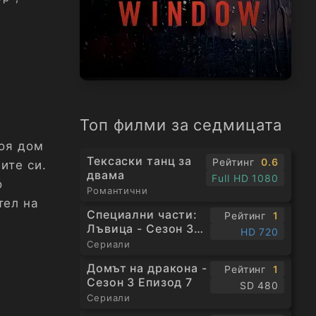
Топ филми за седмицата
воя дом
Тексаски танц за
Рейтинг
0.6
ите си.
двама
Full HD 1080
о
Романтични
тел на
Специални части:
Рейтинг
1
Лъвица - Сезон 3
HD 720
Епизод 1
Сериали
Домът на дракона -
Рейтинг
1
Сезон 3 Епизод 7
SD 480
Сериали