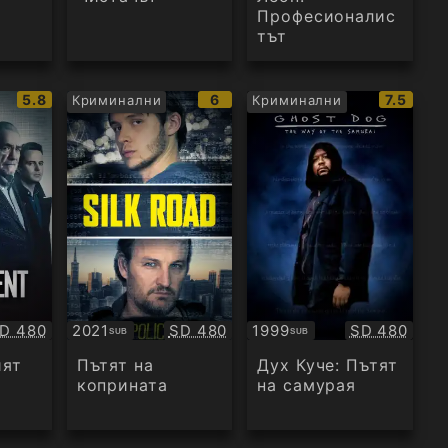
Професионалис
тът
IMDb
IMDb
IMDb
5.8
6
7.5
Криминални
Криминални
рейтинг:
рейтинг:
рейтинг
ачество:
Качество:
Качество:
D 480
2021
SD 480
1999
SD 480
SUB
SUB
Субтитри
Субтитри
ият
Пътят на
Дух Куче: Пътят
коприната
на самурая