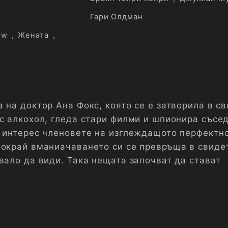
Гари Олдман
ow
,
Жената
,
 на доктор Ана Фокс, която се е затворила в с
с алкохол, гледа стари филми и шпионира съсед
с интерес членовете на изглеждащото перфектн
покрай вманиачаването си се превръща в свиде
вало да види. Така нещата започват да стават