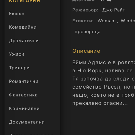
КАТЕГОРИИ
Режисьор:
Джо Райт
Екшън
Етикети:
Woman
,
Wind
Комедийни
прозореца
Драматични
Описание
Ужаси
Ейми Адамс е в ролята
Трилъри
онлайн
в Ню Йорк, налива се 
Тя започва да следи 
Романтични
семейство Ръсел, но 
нещо, което не е тряб
Фантастика
прекалено опасни...
Криминални
Документални