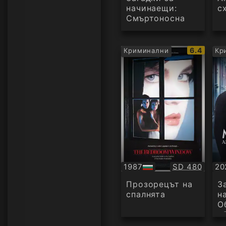
начинаещи:
с
Смъртоносна
история
IMDb
6.4
Криминални
Кр
рейтинг:
Качество:
1987
SD 480
20
БГ
БГ
аудио
ау
Прозорецът на
З
спалнята
н
О
у