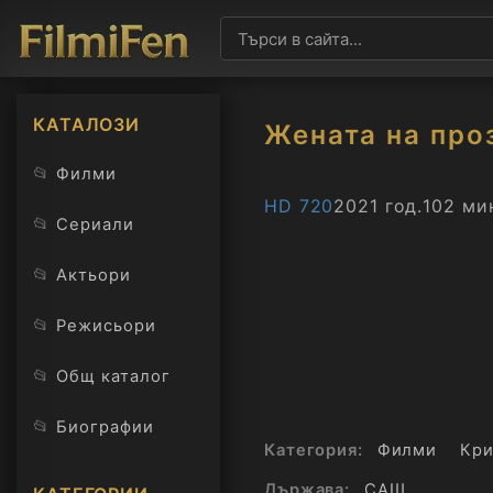
КАТАЛОЗИ
Жената на про
📂
Филми
HD 720
2021 год.
102 ми
📂
Сериали
📂
Актьори
📂
Режисьори
📂
Общ каталог
📂
Биографии
Категория:
Филми
Кр
Държава:
САЩ