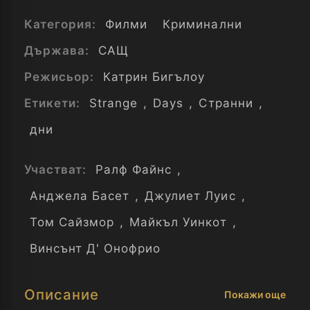
Категория:
Филми
Криминални
Държава:
САЩ
Режисьор:
Катрин Бигълоу
Етикети:
Strange
,
Days
,
Странни
,
дни
Участват:
Ралф Файнс
,
Анджела Басет
,
Джулиет Луис
,
Том Сайзмор
,
Майкъл Уинкот
,
Винсънт Д' Онофрио
Описание
Покажи още