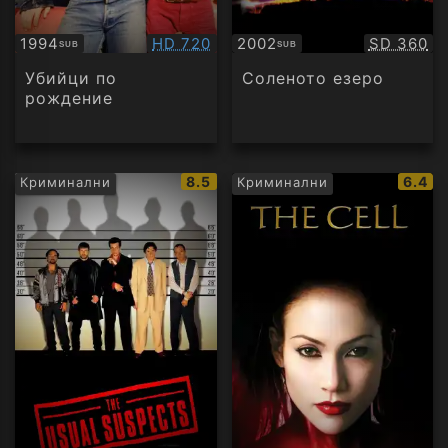
Качество:
Качество
1994
HD 720
2002
SD 360
SUB
SUB
Субтитри
Субтитри
Убийци по
Соленото езеро
рождение
IMDb
IMDb
8.5
6.4
Криминални
Криминални
рейтинг:
рейти