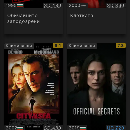
Качество:
Качество
1995
SD 480
2000
SD 360
SUB
БГ
Субтитри
аудио
Обичайните
Клетката
заподозрени
IMDb
IMDb
6.1
7.3
Криминални
Криминални
рейтинг:
рейти
Качество:
Качество
2002
SD 480
2019
HD 720