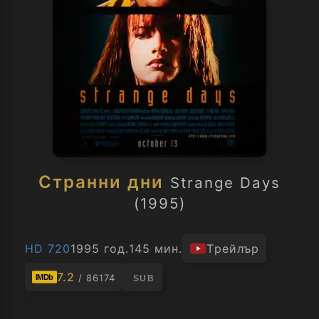
Странни дни
Strange Days
(1995)
HD 720
1995 год.
145 мин.
Трейлър
7.2
/ 86174
IMDb
SUB