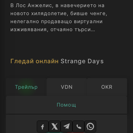
В Лос Анжелис, в навечерието на
новото хилядолетие, бивше ченге,
нелегално продаващо виртуални
изживявания, отчаяно търси
приятелката си, зарязала го заради
гангстер.
Гледай онлайн
Strange Days
Трейлър
VDN
OKR
Помощ
Изберете
плейър