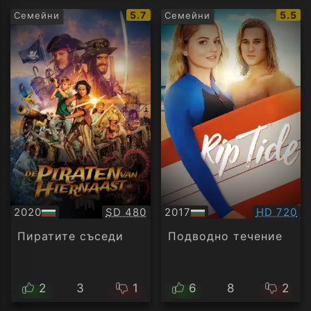
IMDb
IMDb
5.7
5.5
Семейни
Семейни
рейтинг:
рейти
Качество:
Качество
2020
SD 480
2017
HD 720
БГ
БГ
аудио
аудио
Пиратите съседи
Подводно течение
2
3
1
6
8
2