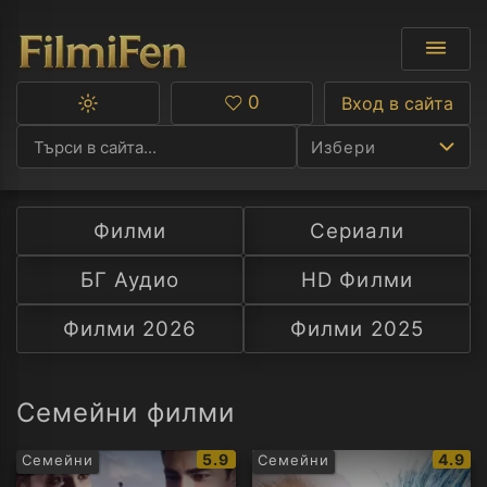
0
Вход в сайта
Превключване
Любими
между
Избери
тъмна
и
светла
тема
Филми
Сериали
Ф
БГ Аудио
HD Филми
С
Филми 2026
Филми 2025
А
Р
Семейни филми
C
IMDb
IMDb
5.9
4.9
Семейни
Семейни
рейтинг:
рейти