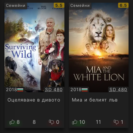
IMDb
IMDb
5.5
6.5
Семейни
Семейни
рейтинг:
рейти
Качество:
Качество
2018
SD 480
2018
SD 480
БГ
БГ
аудио
аудио
Оцеляване в дивото
Миа и белият лъв
8
8
0
10
11
1