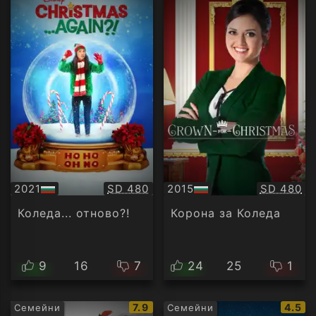
Качество:
Качество
2021
SD 480
2015
SD 480
БГ
БГ
аудио
аудио
Коледа... отново?!
Корона за Коледа
9
16
7
24
25
1
IMDb
IMDb
7.9
4.5
Семейни
Семейни