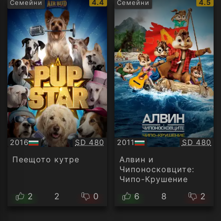
IMDb
IMDb
4.4
4.5
Семейни
Семейни
рейтинг:
рейти
Качество:
Качество
2016
SD 480
2011
SD 480
БГ
БГ
аудио
аудио
Пеещото кутре
Алвин и
Чипоносковците:
Чипо-Крушение
2
2
0
6
8
2