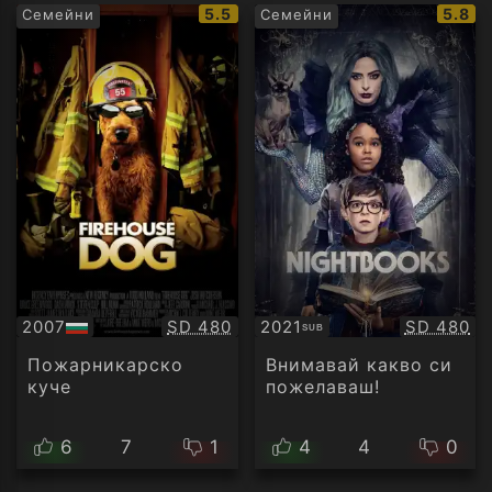
IMDb
IMDb
5.5
5.8
Семейни
Семейни
рейтинг:
рейти
Качество:
Качество
2007
SD 480
2021
SD 480
SUB
БГ
Субтитри
аудио
Пожарникарско
Внимавай какво си
куче
пожелаваш!
6
7
1
4
4
0