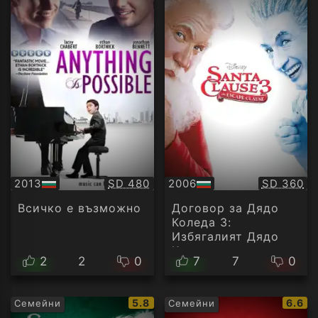
Качество:
Качество
2013
SD 480
2006
SD 360
БГ
БГ
аудио
аудио
Всичко е възможно
Договор за Дядо
Коледа 3:
Избягалият Дядо
Коледа
2
2
0
7
7
0
IMDb
IMDb
5.8
6.6
Семейни
Семейни
рейтинг:
рейти