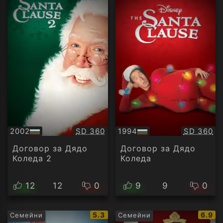
Качество:
Качество
2002
SD 360
1994
SD 360
БГ
БГ
аудио
аудио
Договор за Дядо
Договор за Дядо
Коледа 2
Коледа
12
12
0
9
9
0
IMDb
IMDb
5.3
6.9
Семейни
Семейни
рейтинг:
рейти