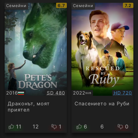
IMDb
IMDb
6.7
7.2
Семейни
Семейни
рейтинг:
рейти
Качество:
Качество
2016
SD 480
2022
HD 720
SUB
БГ
Субтитри
аудио
Драконът, моят
Спасението на Руби
приятел
11
12
1
6
6
0