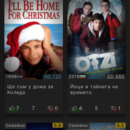
Качество:
Качество
1998
HD 720
2018
SD 480
SUB
Субтитри
БГ
аудио
Ще съм у дома за
Йоци и тайната на
Коледа
времето
7
7
0
4
5
1
IMDb
IMDb
5.9
5.5
Семейни
Семейни
рейтинг:
рейти