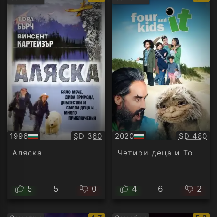
рейтинг:
рейти
Качество:
Качество
1996
SD 360
2020
SD 480
БГ
БГ
аудио
аудио
Аляска
Четири деца и То
5
5
0
4
6
2
IMDb
IMDb