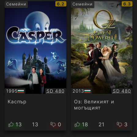
IMDb
IMDb
6.2
6.3
Семейни
Семейни
рейтинг:
рейти
Качество:
Качество
1995
SD 480
2013
SD 480
БГ
БГ
аудио
аудио
Каспър
Оз: Великият и
могъщият
13
13
0
18
21
3