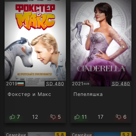
рейтинг:
рейти
Качество:
Качество
2019
SD 480
2021
SD 480
SUB
БГ
Субтитри
аудио
Фокстер и Макс
Пепеляшка
7
12
5
11
17
6
IMDb
IMDb
5.8
5.2
Семейни
Семейни