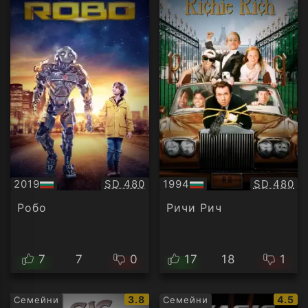
Качество:
Качество
2019
SD 480
1994
SD 480
БГ
БГ
аудио
аудио
Робо
Ричи Рич
7
7
0
17
18
1
IMDb
IMDb
3.8
4.5
Семейни
Семейни