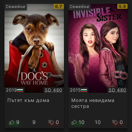
IMDb
IMDb
6.7
5.9
Семейни
Семейни
рейтинг:
рейти
Качество:
Качество
2019
SD 480
2015
SD 480
БГ
БГ
аудио
аудио
Пътят към дома
Моята невидима
сестра
9
9
0
10
10
0