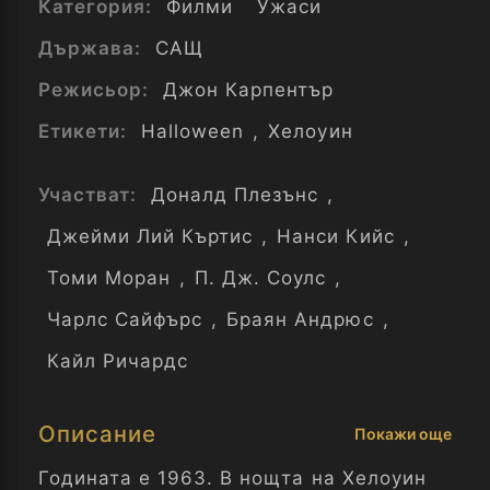
Категория:
Филми
Ужаси
Държава:
САЩ
Режисьор:
Джон Карпентър
Етикети:
Halloween
,
Хелоуин
Участват:
Доналд Плезънс
,
Джейми Лий Къртис
,
Нанси Кийс
,
Томи Моран
,
П. Дж. Соулс
,
Чарлс Сайфърс
,
Браян Андрюс
,
Кайл Ричардс
Описание
Покажи още
Годината е 1963. В нощта на Хелоуин