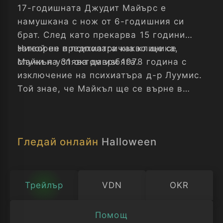
17-годишната Джудит Майърс е
намушкана с нож от 6-годишния си
брат. След като прекарва 15 години
затворен в психиатрична клиника,
Никой не предполага какво ще се
Майкъл успява да избяга.
случи на 31 октомври 1978 година с
изключение на психиатъра д-р Луумис.
Той знае, че Майкъл ще се върне в
родния си град, за да потърси по-
малката си сестра...
Гледай онлайн
Halloween
Трейлър
VDN
OKR
Помощ