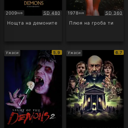
Качество:
Качество
2009
SD 480
1978
SD 360
SUB
SUB
Субтитри
Субтитри
Нощта на демоните
Плюя на гроба ти
IMDb
IMDb
5.9
6.7
Ужаси
Ужаси
рейтинг:
рейти