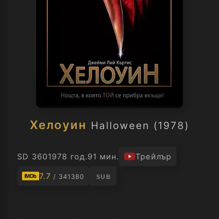
Хелоуин
Halloween (1978)
SD 360
1978 год.
91 мин.
Трейлър
7.7
/ 341380
IMDb
SUB