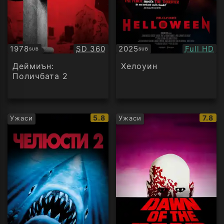
Качество:
Качество
1978
SD 360
2025
Full HD
SUB
SUB
Субтитри
Субтитри
Деймиън:
Хелоуин
Поличбата 2
IMDb
IMDb
5.8
7.8
Ужаси
Ужаси
рейтинг:
рейти