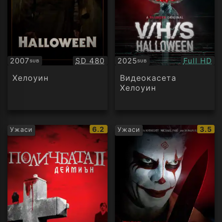
Качество:
Качество
2007
SD 480
2025
Full HD
SUB
SUB
Субтитри
Субтитри
Хелоуин
Видеокасета
Хелоуин
IMDb
IMDb
6.2
3.5
Ужаси
Ужаси
рейтинг:
рейти