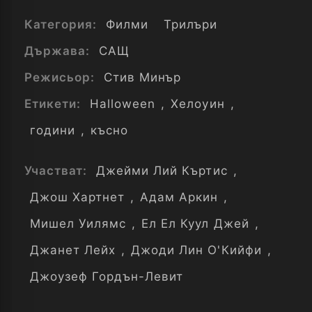
Категория:
Филми
Трилъри
Държава:
САЩ
Режисьор:
Стив Минър
Етикети:
Halloween
,
Хелоуин
,
години
,
късно
Участват:
Джейми Лий Къртис
,
Джош Хартнет
,
Адам Аркин
,
Мишел Уилямс
,
Ел Ел Куул Джей
,
Джанет Лейх
,
Джоди Лин О'Кийфи
,
Джоузеф Гордън-Левит