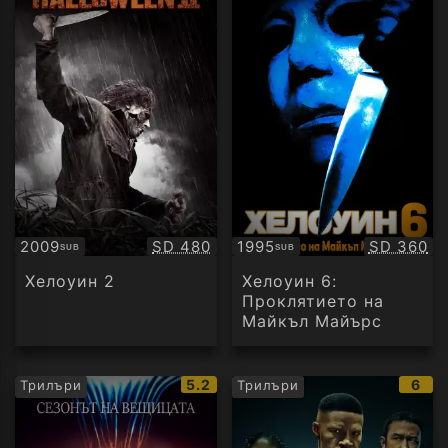
Качество:
Качество
2009
SD 480
1995
SD 360
SUB
SUB
Субтитри
Субтитри
Хелоуин 2
Хелоуин 6:
Проклятието на
Майкъл Майърс
IMDb
IMD
5.2
6
Трилъри
Трилъри
рейтинг:
рейт