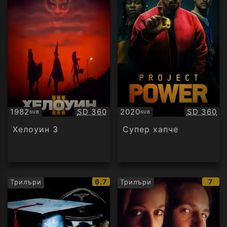
Качество:
Качество
1982
SD 360
2020
SD 360
SUB
SUB
Субтитри
Субтитри
Хелоуин 3
Супер хапче
IMDb
IMD
6.7
7
Трилъри
Трилъри
рейтинг:
рейт