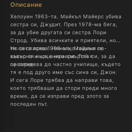
Описание
Хелоуин 1963-та, Майкъл Майерс убива
сестра си, Джудит. През 1978-ма бяга,
за да убие другата си сестра Лори
Строд. Убива всичките и приятели, но
тя се спасява. Няколко години по-
Но сега през 1998-ма, Майкъл се
късно тя инсценира смъртта си, за да
завърна и ще я намери. Той я
се скрие.
проследява до частно училище, където
тя е под друго име със сина си, Джон.
И сега Лори трябва да направи това,
което трябваше да стори преди много
време, да се изправи пред злото за
последен път.