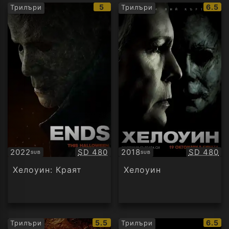
IMDb
IMDb
5
6.5
Трилъри
Трилъри
рейтинг:
рейти
Качество:
Качество
2022
SD 480
2018
SD 480
SUB
SUB
Субтитри
Субтитри
Хелоуин: Краят
Хелоуин
IMDb
IMDb
5.5
6.5
Трилъри
Трилъри