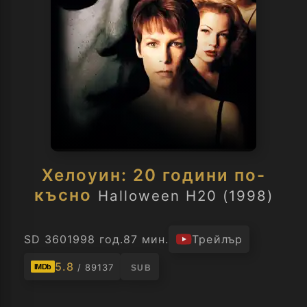
Хелоуин: 20 години по-
късно
Halloween H20 (1998)
SD 360
1998 год.
87 мин.
Трейлър
5.8
/ 89137
IMDb
SUB