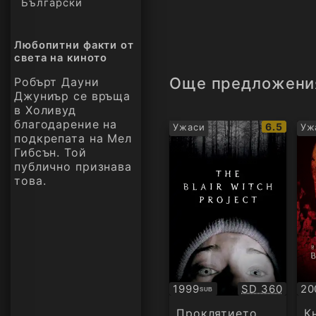
Български
Любопитни факти от
света на киното
Още предложени
Робърт Дауни
Джуниър се връща
в Холивуд
благодарение на
IMDb
6.5
Ужаси
Уж
подкрепата на Мел
рейтинг:
Гибсън. Той
публично признава
това.
Качество:
1999
SD 360
20
SUB
Субтитри
Су
Проклятието
К