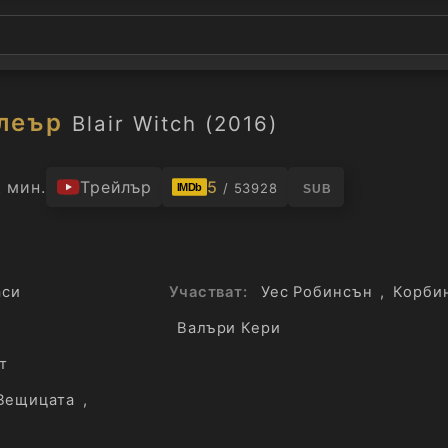
леър
Blair Witch (2016)
 мин.
Трейлър
5
/ 53928
IMDb
SUB
аси
Участват:
Уес Робинсън
,
Корби
Валъри Кери
т
Вещицата
,