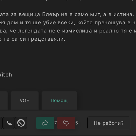
ата за вещица Блеър не е само мит, а е истина.
я дом и тя ще убие всеки, който пренощува в н
ва, че легендата не е измислица и реално тя е 
 те са си представяли.
Witch
VOE
Помощ
Не работи?
7
5