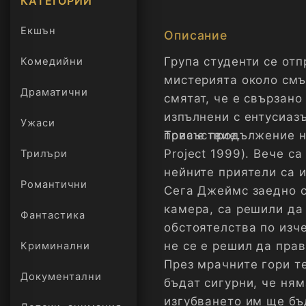
КАТЕГОРИИ
Екшън
Описание
Група студенти се отп
Комедийни
мистерията около смъ
Драматични
смятат, че е свързано
изпълнени с ентусиаз
Ужаси
присъствие.
Това е продължение на
Project 1999). Вече с
Трилъри
онлайн
нейните приятели са и
Романтични
Сега Джеймс заедно с
камера, са решили да
Фантастика
обстоятелства по изче
не се е решил да прав
Криминални
През мрачните гори т
Документални
бъдат сигурни, че ням
изгубването им ще бъ