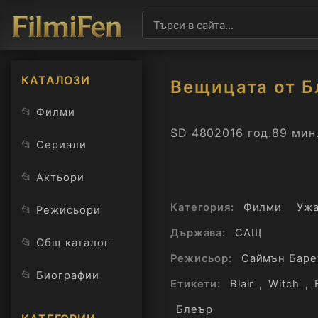
КАТАЛОЗИ
Вещицата от Б
📂
Филми
SD 480
2016 год.
89 мин.
📂
Сериали
📂
Актьори
Категория:
Филми
Уж
📂
Режисьори
Държава:
САЩ
📂
Общ каталог
Режисьор:
Саймън Баре
📂
Биографии
Етикети:
Blair
,
Witch
,
Блеър