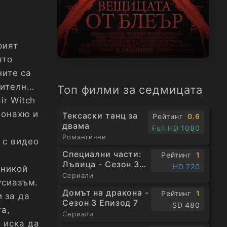
рият
ято
ните са
шително
Топ филми за седмицата
ir Witch
Донахю и
Тексаски танц за
Рейтинг
0.6
двама
Full HD 1080
Романтични
 с видео
Специални части:
Рейтинг
1
Лъвица - Сезон 3
HD 720
 никой
Епизод 1
Сериали
усиазъм.
Домът на дракона -
Рейтинг
1
 за да
Сезон 3 Епизод 7
SD 480
та,
Сериали
 иска да