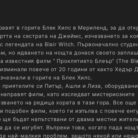
равят в горите Блек Хилс в Мериленд, за да отк
ртта на сестрата на Джеймс, изчезването за ко
 с легендата на Blair Witch. Първоначално студе
ъм, но идването на нощта донася своето запла
 известния филм ” Проклятието Блеър” (The Bla
а изминали повече от 20 години от както Хедър 
зчезнали в горите на Блек Хилс.
 приятелите си Питър, Ашли и Лиза, оборудвани
 направят филм, като изследват мистериозните
зването на редица хората в тази гора. Все още
и подобен филм, което ги изпълва с повече ент
е ще бъдат напътствани от двама местни жители
а да се изгубят. Въпреки това, когато пада нощ
де най-малкия проблем, защото някой или нещо