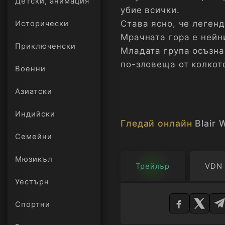
Детски, анимация
убие всички.
Става ясно, че легенд
Исторически
Мрачната гора е нейни
Приключенски
Младата група осъзна
по-зловеща от колкото
Военни
Азиатски
Индийски
Гледай онлайн
Blair 
Семейни
Мюзикъл
Трейлър
VDN
Уестърн
Изберете
плейър
Спортни