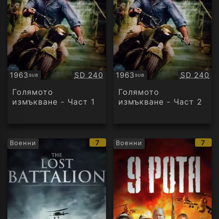
Качество:
Качество
1963
SD 240
1963
SD 240
SUB
SUB
Субтитри
Субтитри
Голямото
Голямото
измъкване - Част 1
измъкване - Част 2
IMDb
IMD
7
7
Военни
Военни
рейтинг:
рейт