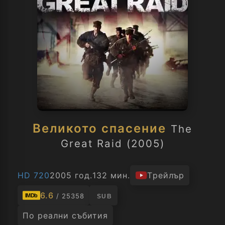
Великото спасение
The
Great Raid (2005)
HD 720
2005 год.
132 мин.
Трейлър
6.6
/ 25358
IMDb
SUB
По реални събития