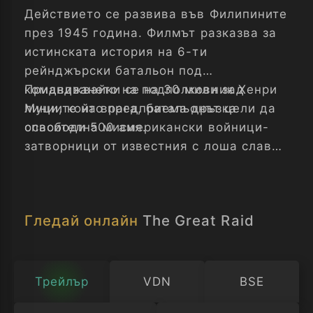
Действието се развива във Филипините
през 1945 година. Филмът разказва за
истинската история на 6-ти
рейнджърски батальон под
командването на подполковник Хенри
Придвижвайки се на 30 мили зад
Муци, който предприема дръзка
линиите на врага, батальонът цели да
спасителна мисия.
освободи 500 американски войници-
затворници от известния с лоша слава
японски военнен лагер...
Гледай онлайн
The Great Raid
Трейлър
VDN
BSE