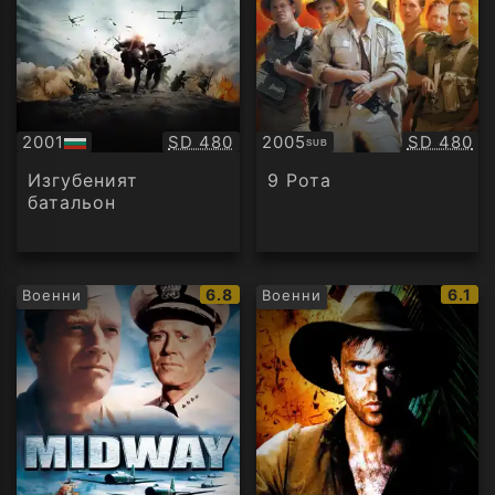
Качество:
Качество
2001
SD 480
2005
SD 480
SUB
БГ
Субтитри
аудио
Изгубеният
9 Рота
батальон
IMDb
IMDb
6.8
6.1
Военни
Военни
рейтинг:
рейти