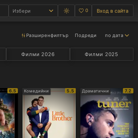
0
Вход в сайта
Избери
Превключване
Любими
между
тъмна
и
светла
Разширен
филтър
Подреди
по дата
Ф
тема
С
Филми 2026
Селекция
Превод
Филми 2025
Актьор
А
Р
IMDb
IMDb
IMDb
6.5
5.5
7.2
Комедийни
Драматични
C
рейтинг:
рейтинг:
рейти