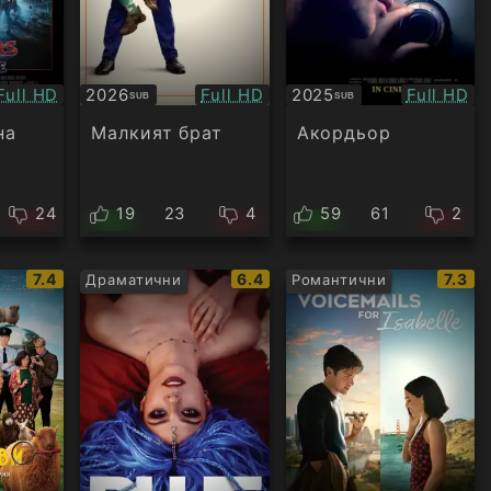
Качество:
Качество:
Качество
Full HD
2026
Full HD
2025
Full HD
SUB
SUB
Субтитри
Субтитри
на
Малкият брат
Акордьор
24
19
23
4
59
61
2
IMDb
IMDb
IMDb
7.4
6.4
7.3
Драматични
Романтични
рейтинг:
рейтинг:
рейти