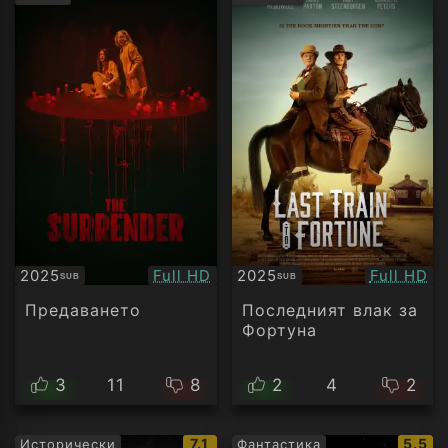
рейтинг:
рейти
Качество:
Качество
2025
Full HD
2025
Full HD
SUB
SUB
Субтитри
Субтитри
Предаването
Последният влак за
Фортуна
3
11
8
2
4
2
IMDb
IMDb
7.1
5.5
Исторически
Фантастика