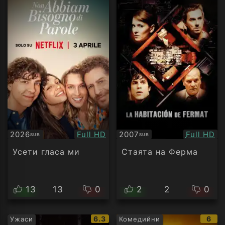
Качество:
Качество
2026
Full HD
2007
Full HD
SUB
SUB
Субтитри
Субтитри
Усети гласа ми
Стаята на Ферма
13
13
0
2
2
0
IMDb
IMD
6.3
6
Ужаси
Комедийни