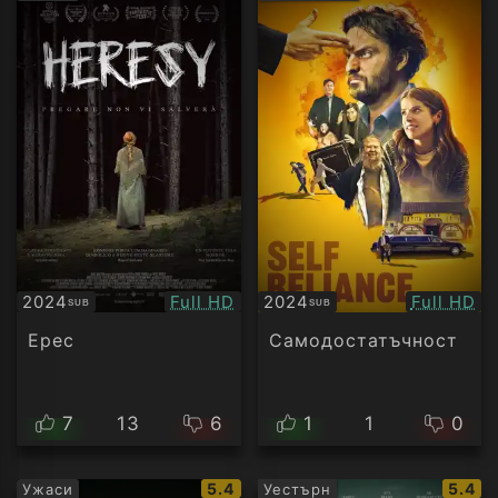
рейтинг:
рейт
Качество:
Качество
2024
Full HD
2024
Full HD
SUB
SUB
Субтитри
Субтитри
Ерес
Самодостатъчност
7
13
6
1
1
0
IMDb
IMDb
5.4
5.4
Ужаси
Уестърн