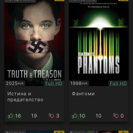
рейтинг:
рейти
Качество:
Качество
2025
Full HD
1998
Full HD
SUB
SUB
Субтитри
Субтитри
Истина и
Фантоми
предателство
16
19
3
10
10
0
IMDb
IMD