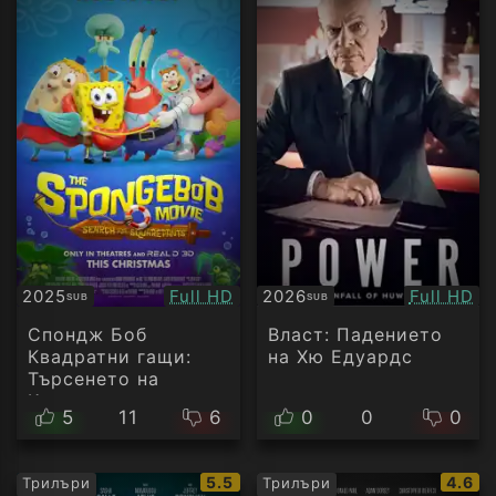
Качество:
Качество
2025
Full HD
2026
Full HD
SUB
SUB
Субтитри
Субтитри
Спондж Боб
Власт: Падението
Квадратни гащи:
на Хю Едуардс
Търсенето на
Квадратни гащи
5
11
6
0
0
0
IMDb
IMDb
5.5
4.6
Трилъри
Трилъри