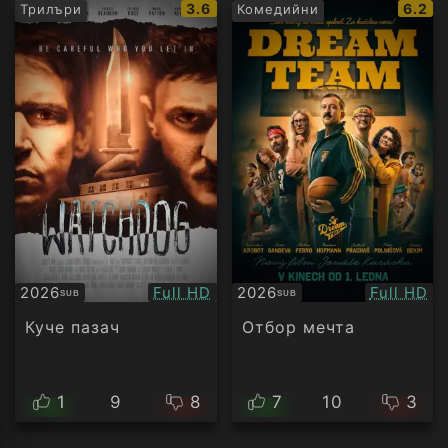
IMDb
IMDb
3.6
6.2
Трилъри
Комедийни
рейтинг:
рейти
Качество:
Качество
2026
Full HD
2026
Full HD
SUB
SUB
Субтитри
Субтитри
Куче пазач
Отбор мечта
1
9
8
7
10
3