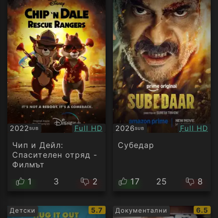
Качество:
Качество
2022
Full HD
2026
Full HD
SUB
SUB
Субтитри
Субтитри
Чип и Дейл:
Субедар
Спасителен отряд -
Филмът
1
3
2
17
25
8
IMDb
IMDb
5.7
6.5
Детски
Документални
рейтинг:
рейти