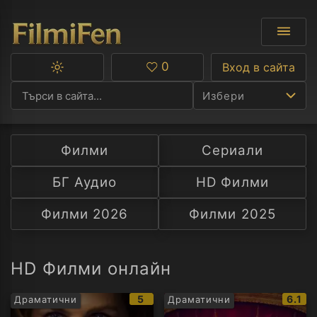
0
Вход в сайта
Превключване
Любими
между
Избери
тъмна
и
светла
тема
Филми
Сериали
Ф
БГ Аудио
HD Филми
С
Филми 2026
Филми 2025
А
Р
HD Филми онлайн
C
IMDb
IMDb
5
6.1
Драматични
Драматични
рейтинг:
рейти