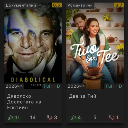
IMDb
IMDb
6.5
6.7
Документални
Романтични
рейтинг:
рейти
Качество:
Качество
2026
Full HD
2026
Full HD
SUB
SUB
Субтитри
Субтитри
Дяволско:
Две за Тий
Досиетата на
Епстийн
11
14
3
4
5
1