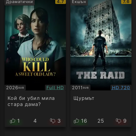
IMDb
IMDb
4.7
7.6
Драматични
Екшън
рейтинг:
рейти
Качество:
Качество
2026
Full HD
2011
HD 720
SUB
SUB
Субтитри
Субтитри
Кой би убил мила
Щурмът
стара дама?
1
4
3
16
25
9