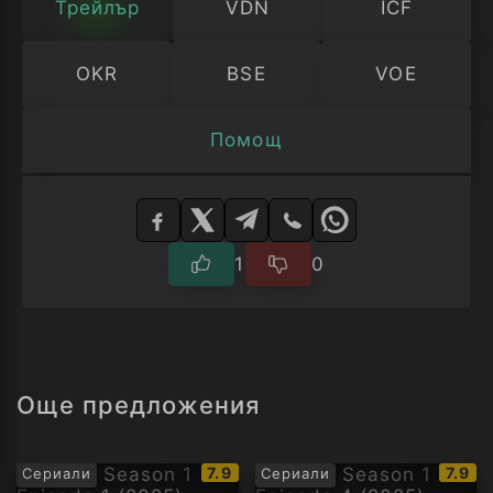
Трейлър
VDN
ICF
OKR
BSE
VOE
Помощ
Изберете
плейър
1
0
Още предложения
IMDb
IMDb
7.9
7.9
Сериали
Сериали
рейтинг:
рейти