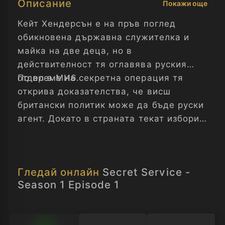
Описание
Покажи още
Кейт Хендерсън е на пръв поглед
обикновена държавна служителка и
майка на две деца, но в
действителност тя оглавява руския
отдел в МИ6.
По време на секретна операция тя
открива доказателства, че висш
британски политик може да бъде руски
агент. Докато в страната текат избори,
Кейт трябва да разкрие предателя,
борейки се да защити семейството си и
кариерата си в свят на убийства и
Гледай онлайн
Secret Service -
политически интриги. Тайни служби -
Season 1 Episode 1
Сезон 1 Епизод 1