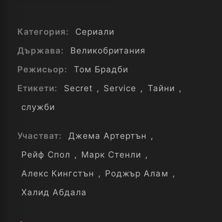
Категория:
Сериали
Държава:
Великобритания
Режисьор:
Том Брадби
Етикети:
Secret
,
Service
,
Тайни
,
служби
Участват:
Джема Артертън
,
Рейф Спол
,
Марк Стенли
,
Алекс Кингстън
,
Роджър Алам
,
Халид Абдала