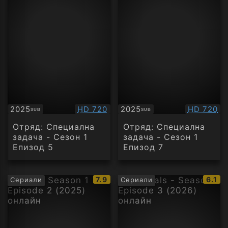
Качество:
Качество
2025
HD 720
2025
HD 720
SUB
SUB
Субтитри
Субтитри
Отряд: Специална
Отряд: Специална
задача - Сезон 1
задача - Сезон 1
Епизод 5
Епизод 7
IMDb
IMDb
7.9
6.1
Сериали
Сериали
рейтинг:
рейти