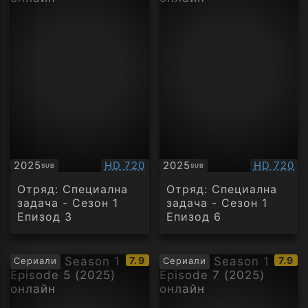
Качество:
Качество
2025
HD 720
2025
HD 720
SUB
SUB
Субтитри
Субтитри
Отряд: Специална
Отряд: Специална
задача - Сезон 1
задача - Сезон 1
Епизод 3
Епизод 6
IMDb
IMDb
7.9
7.9
Сериали
Сериали
рейтинг:
рейти