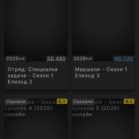
Качество:
Качество
2025
SD 480
2026
HD 720
SUB
SUB
Субтитри
Субтитри
Отряд: Специална
Маршали - Сезон 1
задача - Сезон 1
Епизод 3
Епизод 2
IMDb
IMDb
6.1
6.1
Сериали
Сериали
рейтинг:
рейти