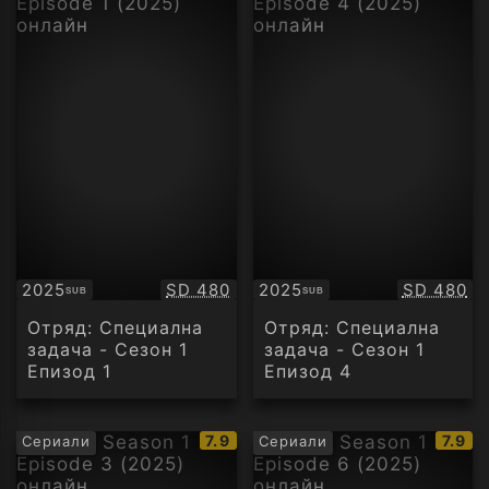
Качество:
Качество
2025
SD 480
2025
SD 480
SUB
SUB
Субтитри
Субтитри
Отряд: Специална
Отряд: Специална
задача - Сезон 1
задача - Сезон 1
Епизод 1
Епизод 4
IMDb
IMDb
7.9
7.9
Сериали
Сериали
рейтинг:
рейти