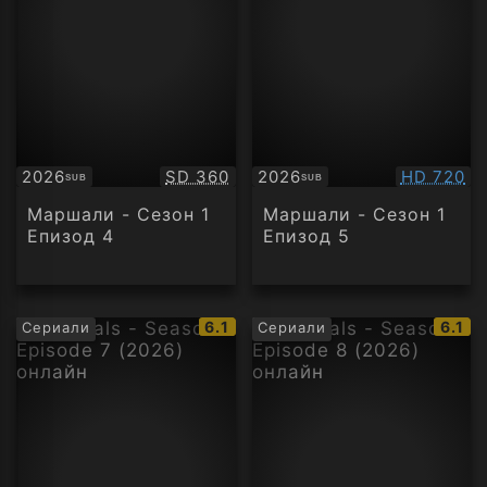
Качество:
Качество
2026
SD 360
2026
HD 720
SUB
SUB
Субтитри
Субтитри
Маршали - Сезон 1
Маршали - Сезон 1
Епизод 4
Епизод 5
IMDb
IMDb
6.1
6.1
Сериали
Сериали
рейтинг:
рейти