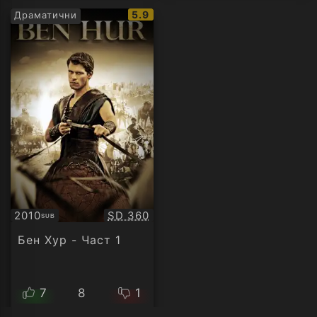
IMDb
5.9
Драматични
рейтинг:
Качество:
2010
SD 360
SUB
Субтитри
Бен Хур - Част 1
7
8
1