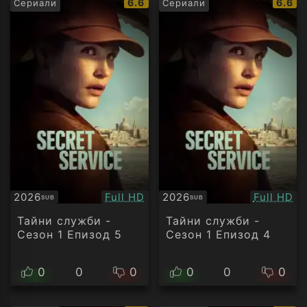
IMDb
IMDb
6.6
6.6
Сериали
Сериали
рейтинг:
рейти
Качество:
Качество
2026
Full HD
2026
Full HD
SUB
SUB
Субтитри
Субтитри
Тайни служби -
Тайни служби -
Сезон 1 Епизод 5
Сезон 1 Епизод 4
0
0
0
0
0
0