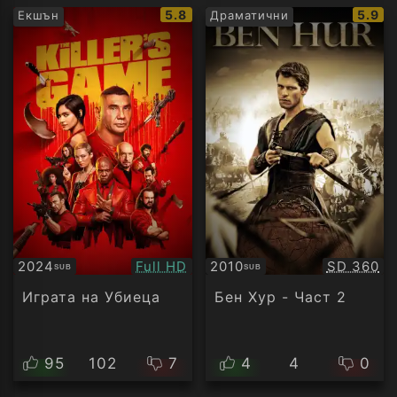
IMDb
IMDb
5.8
5.9
Екшън
Драматични
рейтинг:
рейти
Качество:
Качество
2024
Full HD
2010
SD 360
SUB
SUB
Субтитри
Субтитри
Играта на Убиеца
Бен Хур - Част 2
95
102
7
4
4
0