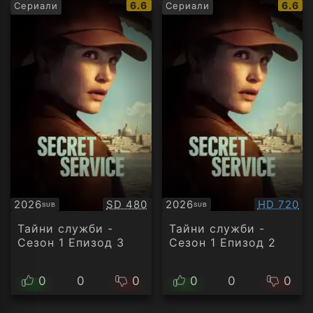
IMDb
IMDb
6.6
6.6
Сериали
Сериали
рейтинг:
рейти
Качество:
Качество
2026
SD 480
2026
HD 720
SUB
SUB
Субтитри
Субтитри
Тайни служби -
Тайни служби -
Сезон 1 Епизод 3
Сезон 1 Епизод 2
0
0
0
0
0
0