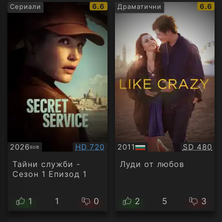
IMDb
IMDb
6.6
6.6
Сериали
Драматични
рейтинг:
рейти
Качество:
Качество
2026
HD 720
2011
SD 480
SUB
Субтитри
БГ
аудио
Тайни служби -
Луди от любов
Сезон 1 Епизод 1
1
1
0
2
5
3