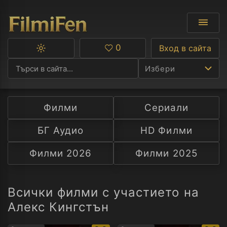
0
Вход в сайта
Превключване
Любими
между
Избери
тъмна
и
светла
тема
Филми
Сериали
Ф
БГ Аудио
HD Филми
С
Филми 2026
Филми 2025
А
Р
Всички филми с участието на
Алекс Кингстън
C