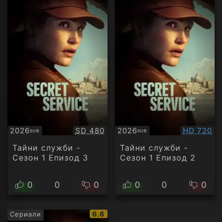
Качество:
Качество
2026
SD 480
2026
HD 720
SUB
SUB
Субтитри
Субтитри
Тайни служби -
Тайни служби -
Сезон 1 Епизод 3
Сезон 1 Епизод 2
0
0
0
0
0
0
IMDb
6.6
Сериали
рейтинг: