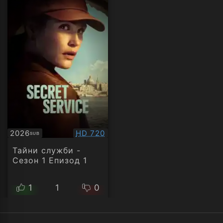
Качество:
2026
HD 720
SUB
Субтитри
Тайни служби -
Сезон 1 Епизод 1
1
1
0