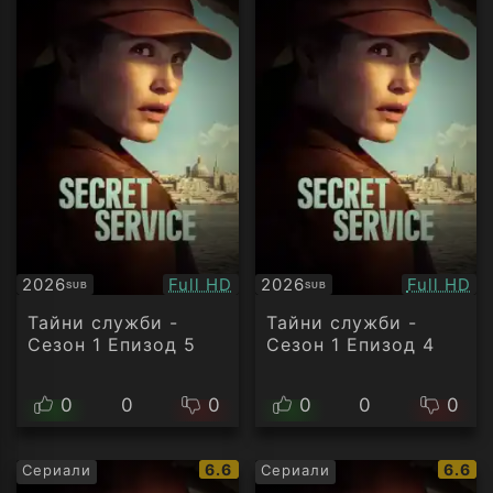
Качество:
Качество
2026
Full HD
2026
Full HD
SUB
SUB
Субтитри
Субтитри
Тайни служби -
Тайни служби -
Сезон 1 Епизод 5
Сезон 1 Епизод 4
0
0
0
0
0
0
IMDb
IMDb
6.6
6.6
Сериали
Сериали
рейтинг:
рейти