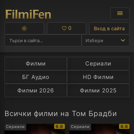
0
Вход в сайта
Превключване
Любими
между
Избери
тъмна
и
светла
тема
Филми
Сериали
Ф
БГ Аудио
HD Филми
С
Филми 2026
Филми 2025
А
Р
Всички филми на Том Брадби
C
IMDb
IMDb
6.6
6.6
Сериали
Сериали
рейтинг:
рейти