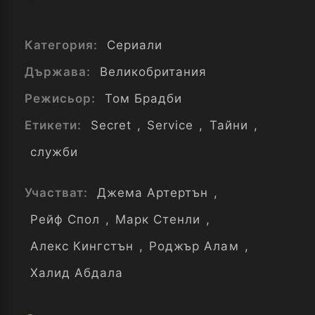
Категория:
Сериали
Държава:
Великобритания
Режисьор:
Том Брадби
Етикети:
Secret
,
Service
,
Тайни
,
служби
Участват:
Джема Артертън
,
Рейф Спол
,
Марк Стенли
,
Алекс Кингстън
,
Роджър Алам
,
Халид Абдала