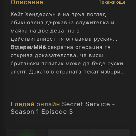
Описание
Покажи още
Кейт Хендерсън е на пръв поглед
обикновена държавна служителка и
майка на две деца, но в
действителност тя оглавява руския
отдел в МИ6.
По време на секретна операция тя
открива доказателства, че висш
британски политик може да бъде руски
агент. Докато в страната текат избори,
Кейт трябва да разкрие предателя,
борейки се да защити семейството си и
кариерата си в свят на убийства и
Гледай онлайн
Secret Service -
политически интриги. Тайни служби -
Season 1 Episode 3
Сезон 1 Епизод 3