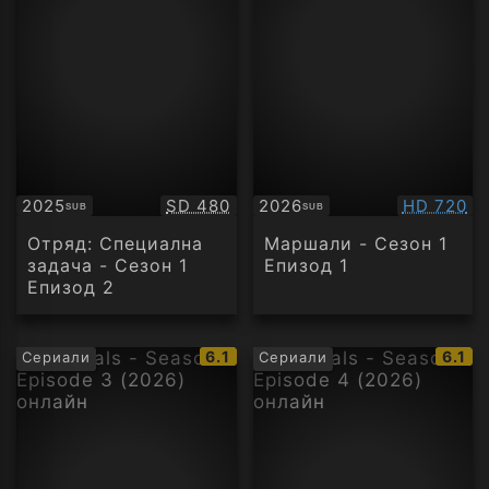
Качество:
Качество
2025
SD 480
2026
HD 720
SUB
SUB
Субтитри
Субтитри
Отряд: Специална
Маршали - Сезон 1
задача - Сезон 1
Епизод 1
Епизод 2
IMDb
IMDb
6.1
6.1
Сериали
Сериали
рейтинг:
рейти