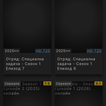
Качество:
Качество
2025
HD 720
2025
HD 720
SUB
SUB
Субтитри
Субтитри
Отряд: Специална
Отряд: Специална
задача - Сезон 1
задача - Сезон 1
Епизод 7
Епизод 6
IMDb
IMDb
7.9
6.1
Сериали
Сериали
рейтинг:
рейти