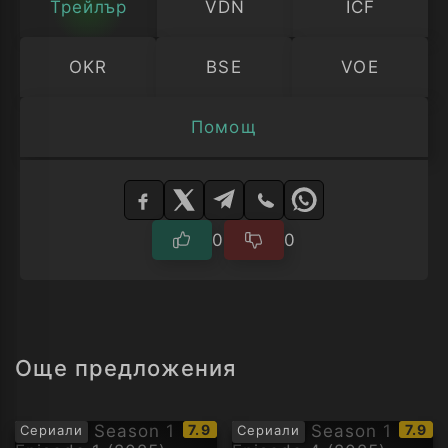
Трейлър
VDN
ICF
OKR
BSE
VOE
Помощ
Изберете
плейър
0
0
Още предложения
IMDb
IMDb
7.9
7.9
Сериали
Сериали
рейтинг:
рейти