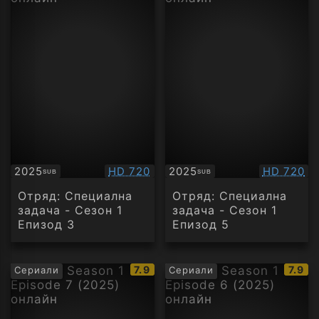
Качество:
Качество
2025
HD 720
2025
HD 720
SUB
SUB
Субтитри
Субтитри
Отряд: Специална
Отряд: Специална
задача - Сезон 1
задача - Сезон 1
Епизод 3
Епизод 5
IMDb
IMDb
7.9
7.9
Сериали
Сериали
рейтинг:
рейти