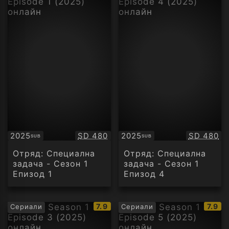
Качество:
Качество
2025
SD 480
2025
SD 480
SUB
SUB
Субтитри
Субтитри
Отряд: Специална
Отряд: Специална
задача - Сезон 1
задача - Сезон 1
Епизод 1
Епизод 4
IMDb
IMDb
7.9
7.9
Сериали
Сериали
рейтинг:
рейти