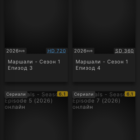
Качество:
Качество
2026
HD 720
2026
SD 360
SUB
SUB
Субтитри
Субтитри
Маршали - Сезон 1
Маршали - Сезон 1
Епизод 3
Епизод 4
IMDb
IMDb
6.1
6.1
Сериали
Сериали
рейтинг:
рейти