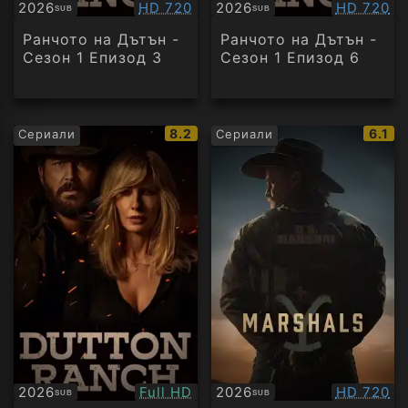
Качество:
Качество
2026
HD 720
2026
HD 720
SUB
SUB
Субтитри
Субтитри
Ранчото на Дътън -
Ранчото на Дътън -
Сезон 1 Епизод 3
Сезон 1 Епизод 6
IMDb
IMDb
8.2
6.1
Сериали
Сериали
рейтинг:
рейти
Качество:
Качество
2026
Full HD
2026
HD 720
SUB
SUB
Субтитри
Субтитри