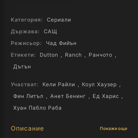
Категория:
Сериали
Държава:
САЩ
Режисьор:
Чад Фийън
Етикети:
Dutton
,
Ranch
,
Ранчото
,
Дътън
Участват:
Кели Райли
,
Коул Хаузер
,
Фин Литъл
,
Анет Бенинг
,
Ед Харис
,
Хуан Пабло Раба
Описание
Покажи още