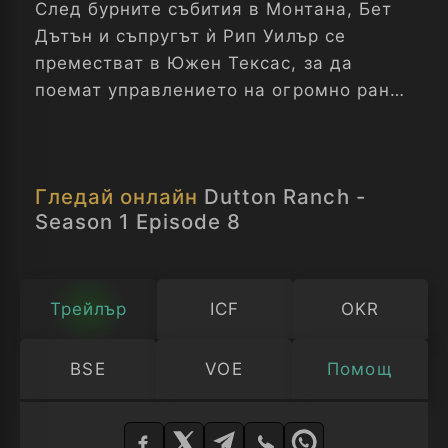
След бурните събития в Монтана, Бет
Дътън и съпругът ѝ Рип Уилър се
преместват в Южен Тексас, за да
поемат управлението на огромно ранчо
от 7000 акра в градчето Рио Палома.
Двамата се опитват да изградят нов
живот за себе си и младия Картър, но
Гледай онлайн
Dutton Ranch -
бързо се сблъскват с опасни местни
Season 1 Episode 8
съперници и коварни врагове, които
заплашват да унищожат всичко
изградено.
Трейлър
ICF
OKR
BSE
VOE
Помощ
Изберете
плейър