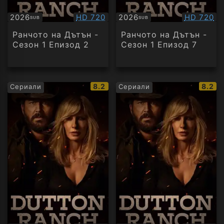
Качество:
Качество
2026
HD 720
2026
HD 720
SUB
SUB
Субтитри
Субтитри
Ранчото на Дътън -
Ранчото на Дътън -
Сезон 1 Епизод 2
Сезон 1 Епизод 7
IMDb
IMDb
8.2
8.2
Сериали
Сериали
рейтинг:
рейти