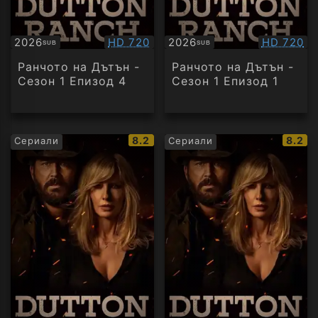
Качество:
Качество
2026
HD 720
2026
HD 720
SUB
SUB
Субтитри
Субтитри
Ранчото на Дътън -
Ранчото на Дътън -
Сезон 1 Епизод 4
Сезон 1 Епизод 1
IMDb
IMDb
8.2
8.2
Сериали
Сериали
рейтинг:
рейти