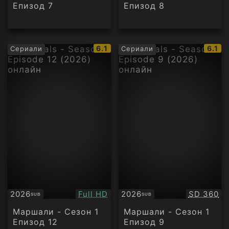
Епизод 7
Епизод 8
IMDb
IMDb
6.1
6.1
Сериали
Сериали
рейтинг:
рейти
Качество:
Качество
2026
Full HD
2026
SD 360
SUB
SUB
Субтитри
Субтитри
Маршали - Сезон 1
Маршали - Сезон 1
Епизод 12
Епизод 9