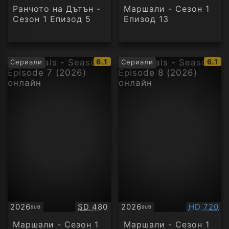
Ранчото на Дътън -
Маршали - Сезон 1
Сезон 1 Епизод 5
Епизод 13
IMDb
IMDb
6.1
6.1
Сериали
Сериали
рейтинг:
рейти
Качество:
Качество
2026
SD 480
2026
HD 720
SUB
SUB
Субтитри
Субтитри
Маршали - Сезон 1
Маршали - Сезон 1