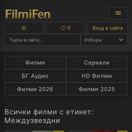
0
Вход в сайта
Превключване
Любими
между
Избери
тъмна
и
светла
тема
Филми
Сериали
Ф
БГ Аудио
HD Филми
С
Филми 2026
Филми 2025
А
Р
Всички филми с етикет:
Междузвездни
C