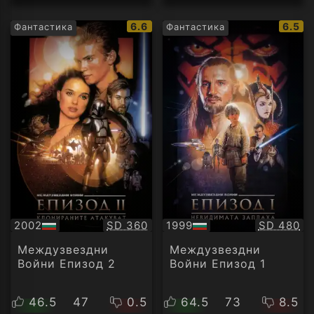
IMDb
IMDb
6.6
6.5
Фантастика
Фантастика
рейтинг:
рейти
Качество:
Качество
2002
SD 360
1999
SD 480
БГ
БГ
аудио
аудио
Междузвездни
Междузвездни
Войни Епизод 2
Войни Епизод 1
46.5
47
0.5
64.5
73
8.5