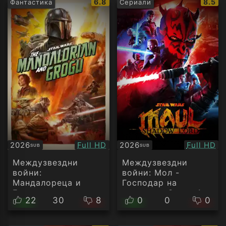
IMDb
IMDb
6.8
8.5
Фантастика
Сериали
рейтинг:
рейти
Качество:
Качество
2026
Full HD
2026
Full HD
SUB
SUB
Субтитри
Субтитри
Междузвездни
Междузвездни
войни:
войни: Мол -
Мандалореца и
Господар на
Грогу
сенките - Сезон 1
22
30
8
0
0
0
Епизод 10