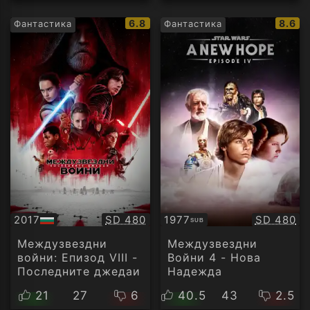
IMDb
IMDb
6.8
8.6
Фантастика
Фантастика
рейтинг:
рейти
Качество:
Качество
2017
SD 480
1977
SD 480
SUB
БГ
Субтитри
аудио
Междузвездни
Междузвездни
войни: Епизод VIII -
Войни 4 - Нова
Последните джедаи
Надежда
21
27
6
40.5
43
2.5