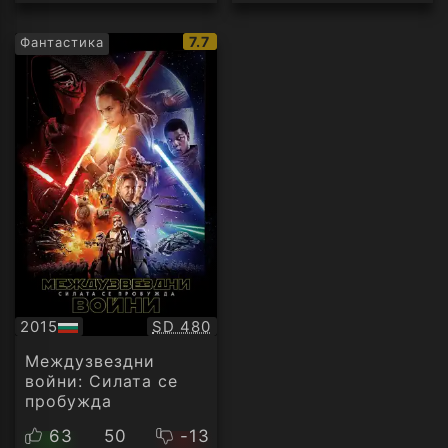
IMDb
7.7
Фантастика
рейтинг:
Качество:
2015
SD 480
БГ
аудио
Междузвездни
войни: Силата се
пробужда
63
50
-13