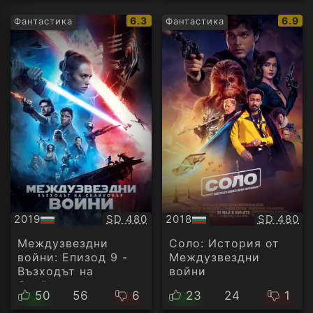
IMDb
IMDb
6.3
6.9
Фантастика
Фантастика
рейтинг:
рейти
Качество:
Качество
2019
SD 480
2018
SD 480
БГ
БГ
аудио
аудио
Междузвездни
Соло: История от
войни: Епизод 9 -
Междузвездни
Възходът на
войни
Скайуокър
50
56
6
23
24
1