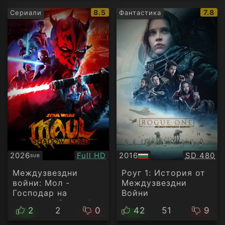
IMDb
IMDb
8.5
7.8
Сериали
Фантастика
рейтинг:
рейти
Качество:
Качество
2026
Full HD
2016
SD 480
SUB
Субтитри
БГ
аудио
Междузвездни
Роуг 1: История от
войни: Мол -
Междузвездни
Господар на
Войни
сенките - Сезон 1
2
2
0
42
51
9
Епизод 1