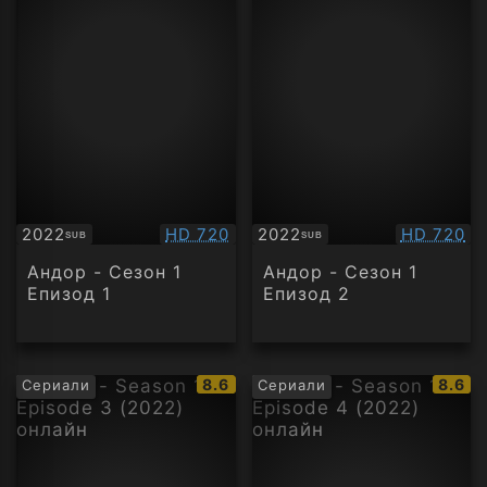
Качество:
Качество
2022
HD 720
2022
HD 720
SUB
SUB
Субтитри
Субтитри
Андор - Сезон 1
Андор - Сезон 1
Епизод 1
Епизод 2
IMDb
IMDb
8.6
8.6
Сериали
Сериали
рейтинг:
рейти