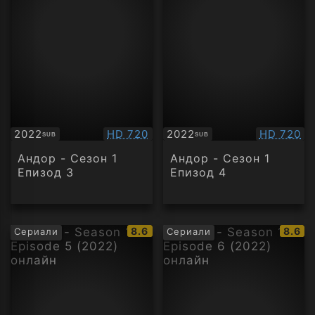
Качество:
Качество
2022
HD 720
2022
HD 720
SUB
SUB
Субтитри
Субтитри
Андор - Сезон 1
Андор - Сезон 1
Епизод 3
Епизод 4
IMDb
IMDb
8.6
8.6
Сериали
Сериали
рейтинг:
рейти