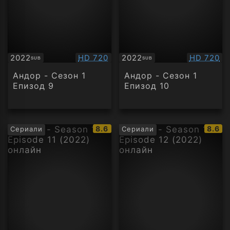
Качество:
Качество
2022
HD 720
2022
HD 720
SUB
SUB
Субтитри
Субтитри
Андор - Сезон 1
Андор - Сезон 1
Епизод 9
Епизод 10
IMDb
IMDb
8.6
8.6
Сериали
Сериали
рейтинг:
рейти