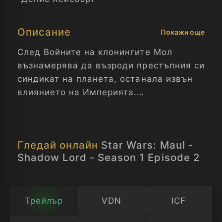
Описание
Покажи още
След Войните на клонингите Мол
възнамерява да възроди престъпния си
синдикат на планета, останала извън
влиянието на Империята.
Междузвездни войни: Мол - Господар
на сенките - Сезон 1 Епизод 2
Гледай онлайн
Star Wars: Maul -
Shadow Lord - Season 1 Episode 2
Трейлър
VDN
ICF