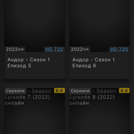
Качество:
Качество
2022
HD 720
2022
HD 720
SUB
SUB
Субтитри
Субтитри
Андор - Сезон 1
Андор - Сезон 1
Епизод 5
Епизод 6
IMDb
IMDb
8.6
8.6
Сериали
Сериали
рейтинг:
рейти