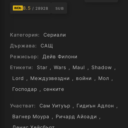
8.5
/ 28928
IMDb
SUB
Категория:
Сериали
Държава:
САЩ
Режисьор:
Дейв Филони
Етикети:
Star
,
Wars
,
Maul
,
Shadow
,
Lord
,
Междузвездни
,
войни
,
Мол
,
Господар
,
сенките
Участват:
Сам Уитуър
,
Гидиън Адлон
,
Вагнер Моура
,
Ричард Айоади
,
Денис Хейсбърт