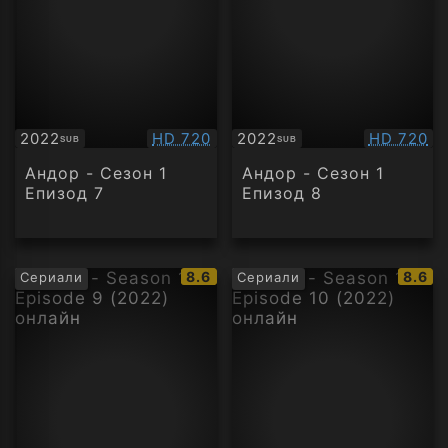
Качество:
Качество
2022
HD 720
2022
HD 720
SUB
SUB
Субтитри
Субтитри
Андор - Сезон 1
Андор - Сезон 1
Епизод 7
Епизод 8
IMDb
IMDb
8.6
8.6
Сериали
Сериали
рейтинг:
рейти