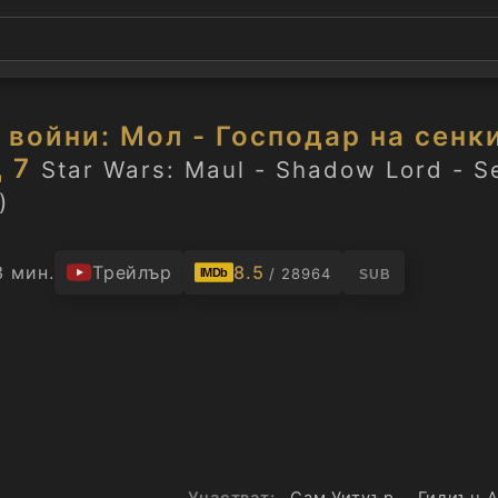
войни: Мол - Господар на сенки
 7
Star Wars: Maul - Shadow Lord - S
)
3 мин.
Трейлър
8.5
/ 28964
IMDb
SUB
Участват:
Сам Уитуър
,
Гидиън 