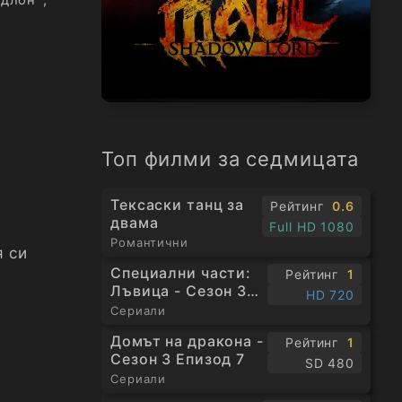
Топ филми за седмицата
Тексаски танц за
Рейтинг
0.6
двама
Full HD 1080
Романтични
я си
Специални части:
Рейтинг
1
Лъвица - Сезон 3
HD 720
Епизод 1
Сериали
Домът на дракона -
Рейтинг
1
Сезон 3 Епизод 7
SD 480
Сериали