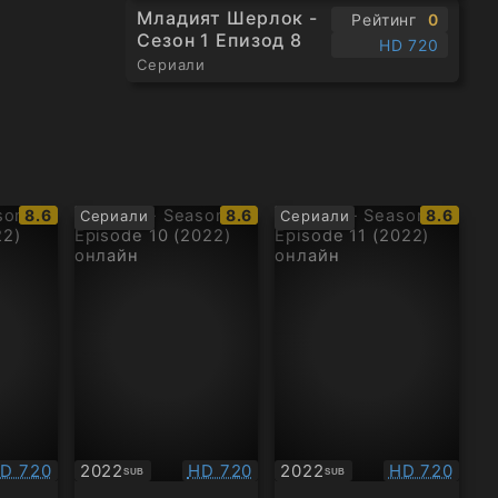
Младият Шерлок -
Рейтинг
0
Сезон 1 Епизод 8
HD 720
Сериали
IMDb
IMDb
IMDb
8.6
8.6
8.6
Сериали
Сериали
рейтинг:
рейтинг:
рейтинг
ачество:
Качество:
Качество:
D 720
2022
HD 720
2022
HD 720
SUB
SUB
Субтитри
Субтитри