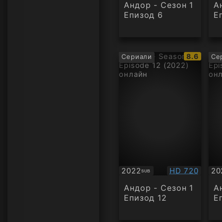
Андор - Сезон 1
А
Епизод 6
Е
IMDb
8.6
Сериали
Се
рейтинг:
Качество:
2022
HD 720
20
SUB
Субтитри
Су
Андор - Сезон 1
А
Епизод 12
Е