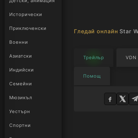
Детски, анимация
Исторически
Приключенски
Гледай онлайн
Star W
Военни
Азиатски
Трейлър
VDN
Индийски
Помощ
Семейни
Изберете
Мюзикъл
плейър
Уестърн
Спортни