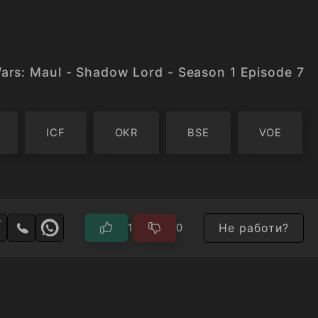
ars: Maul - Shadow Lord - Season 1 Episode 7
ICF
OKR
BSE
VOE
Не работи?
1
0