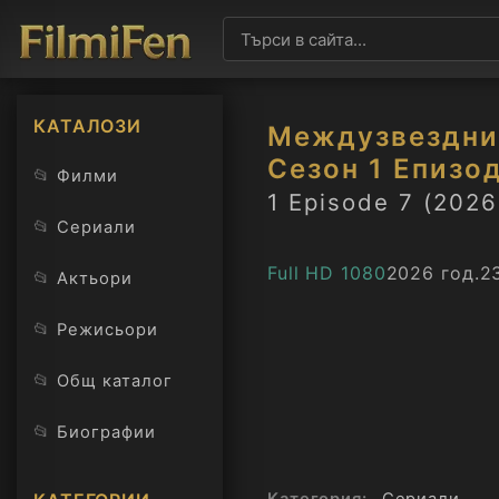
КАТАЛОЗИ
Междузвездни 
Сезон 1 Епизод
📂
Филми
1 Episode 7 (2026
📂
Сериали
Full HD 1080
2026 год.
2
📂
Актьори
📂
Режисьори
📂
Общ каталог
📂
Биографии
Категория:
Сериали