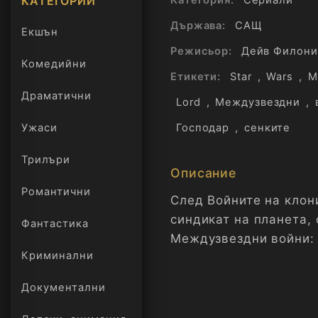
КАТЕГОРИИ
Държава:
САЩ
Екшън
Режисьор:
Дейв Филони
Комедийни
Етикети:
Star
,
Wars
,
M
Драматични
Lord
,
Междузвездни
,
Господар
,
сенките
Ужаси
Трилъри
онлайн
Описание
Романтични
След Войните на клон
синдикат на планета,
Фантастика
Междузвездни войни: 
Криминални
Документални