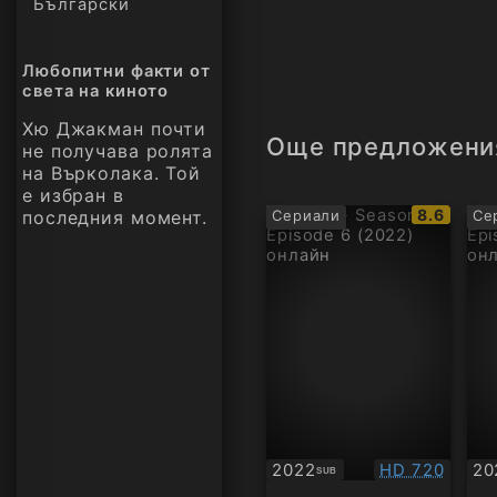
Български
Любопитни факти от
света на киното
Хю Джакман почти
Още предложени
не получава ролята
на Върколака. Той
е избран в
IMDb
8.6
последния момент.
Сериали
Се
рейтинг:
Качество:
2022
HD 720
20
SUB
Субтитри
Су