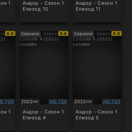
он 1
Андор - Сезон 1
Андор - Сезон 1
Епизод 10
Епизод 11
IMDb
IMDb
IMDb
8.6
8.6
8.6
Сериали
Сериали
рейтинг:
рейтинг:
рейтинг
ачество:
Качество:
Качество:
D 720
2022
HD 720
2022
HD 720
SUB
SUB
Субтитри
Субтитри
он 1
Андор - Сезон 1
Андор - Сезон 1
Епизод 4
Епизод 5