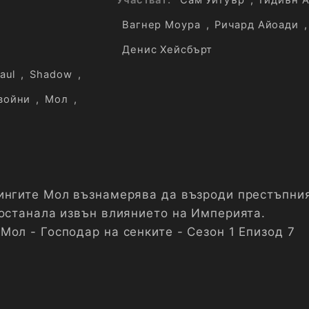
Вагнер Моура
,
Ричард Айоади
,
Денис Хейсбърт
aul
,
Shadow
,
войни
,
Мол
,
ингите Мол възнамерява да възроди престъпни
 останала извън влиянието на Империята.
Мол - Господар на сенките - Сезон 1 Епизод 7