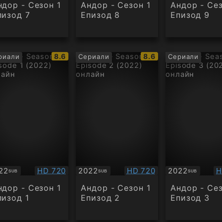
ндор - Сезон 1
Андор - Сезон 1
Андор - Сез
пизод 7
Епизод 8
Епизод 9
IMDb
IMDb
8.6
8.6
риали
Сериали
Сериали
рейтинг:
рейтинг:
Качество:
Качество:
К
22
HD 720
2022
HD 720
2022
H
SUB
SUB
SUB
бтитри
Субтитри
Субтитри
ндор - Сезон 1
Андор - Сезон 1
Андор - Сез
пизод 1
Епизод 2
Епизод 3