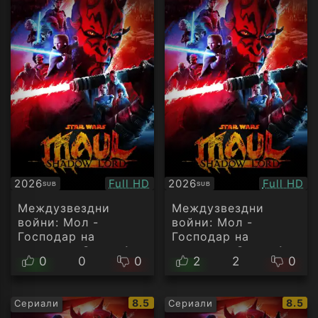
Качество:
Качество
2026
Full HD
2026
Full HD
SUB
SUB
Субтитри
Субтитри
Междузвездни
Междузвездни
войни: Мол -
войни: Мол -
Господар на
Господар на
сенките - Сезон 1
сенките - Сезон 1
0
0
0
2
2
0
Епизод 10
Епизод 9
IMDb
IMDb
8.5
8.5
Сериали
Сериали
рейтинг:
рейти