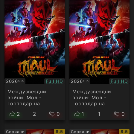
рейтинг:
рейти
Качество:
Качество
2026
Full HD
2026
Full HD
SUB
SUB
Субтитри
Субтитри
Междузвездни
Междузвездни
войни: Мол -
войни: Мол -
Господар на
Господар на
сенките - Сезон 1
сенките - Сезон 1
2
2
0
1
1
0
Епизод 4
Епизод 3
IMDb
IMDb
8.5
8.5
Сериали
Сериали