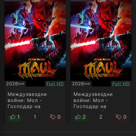
рейтинг:
рейти
Качество:
Качество
2026
Full HD
2026
Full HD
SUB
SUB
Субтитри
Субтитри
Междузвездни
Междузвездни
войни: Мол -
войни: Мол -
Господар на
Господар на
сенките - Сезон 1
сенките - Сезон 1
1
1
0
2
2
0
Епизод 2
Епизод 1