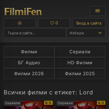
0
Вход в сайта
Превключване
Любими
между
Избери
тъмна
и
светла
тема
Филми
Сериали
Ф
БГ Аудио
HD Филми
С
Филми 2026
Филми 2025
А
Р
Всички филми с етикет: Lord
C
IMDb
IMDb
8.5
8.5
Сериали
Сериали
рейтинг:
рейти