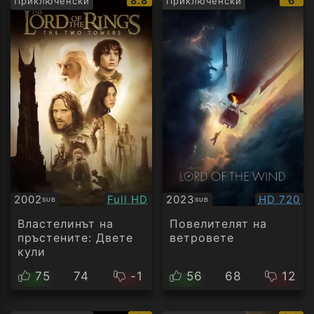
8.8
6
Приключенски
Приключенски
рейтинг:
рейт
Качество:
Качество
2002
Full HD
2023
HD 720
SUB
SUB
Субтитри
Субтитри
Властелинът на
Повелителят на
пръстените: Двете
ветровете
кули
75
74
-1
56
68
12