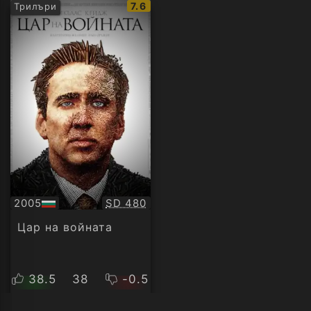
IMDb
7.6
Трилъри
рейтинг:
Качество:
2005
SD 480
БГ
аудио
Цар на войната
38.5
38
-0.5