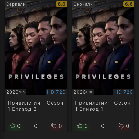
IMDb
IMDb
6.6
6.6
Сериали
Сериали
рейтинг:
рейти
Качество:
Качество
2026
HD 720
2026
HD 720
SUB
SUB
Субтитри
Субтитри
Привилегии - Сезон
Привилегии - Сезон
1 Епизод 2
1 Епизод 1
0
0
0
0
0
0