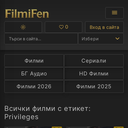
0
Вход в сайта
Превключване
Любими
между
Избери
тъмна
и
светла
тема
Филми
Сериали
Ф
БГ Аудио
HD Филми
С
Филми 2026
Филми 2025
А
Р
Всички филми с етикет:
Privileges
C