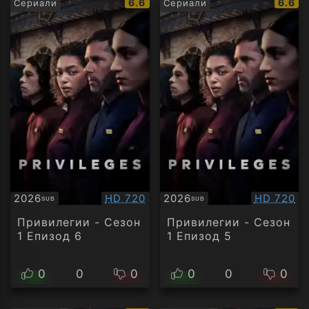
IMDb
IMDb
6.6
6.6
Сериали
Сериали
рейтинг:
рейти
Качество:
Качество
2026
HD 720
2026
HD 720
SUB
SUB
Субтитри
Субтитри
Привилегии - Сезон
Привилегии - Сезон
1 Епизод 6
1 Епизод 5
0
0
0
0
0
0