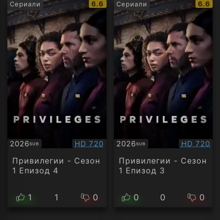
IMDb
IMDb
6.6
6.6
Сериали
Сериали
рейтинг:
рейти
Качество:
Качество
2026
HD 720
2026
HD 720
SUB
SUB
Субтитри
Субтитри
Привилегии - Сезон
Привилегии - Сезон
1 Епизод 4
1 Епизод 3
1
1
0
0
0
0