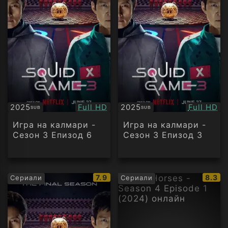
Качество:
Качество
2025
Full HD
2025
Full HD
SUB
SUB
Субтитри
Субтитри
Игра на калмари -
Игра на калмари -
Сезон 3 Епизод 6
Сезон 3 Епизод 3
IMDb
IMDb
7.9
8.3
Сериали
Сериали
рейтинг:
рейти