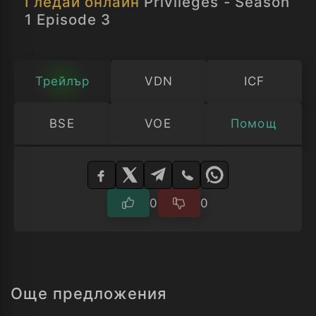
Гледай онлайн
Privileges - Season
Сезон 1 Епизод 3
1 Episode 3
Трейлър
VDN
ICF
BSE
VOE
Помощ
Изберете
плейър
0
0
Още предложения