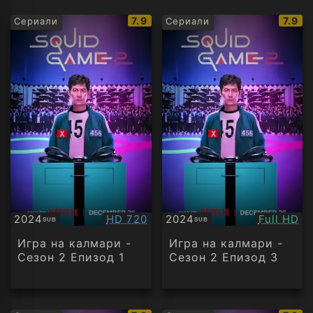
IMDb
IMDb
7.9
7.9
Сериали
Сериали
рейтинг:
рейти
Качество:
Качество
2024
HD 720
2024
Full HD
SUB
SUB
Субтитри
Субтитри
Игра на калмари -
Игра на калмари -
Сезон 2 Епизод 1
Сезон 2 Епизод 3