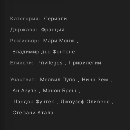
Категория:
Сериали
Държава:
Франция
Режисьор:
Мари Монж
,
Владимир дьо Фонтене
Етикети:
Privileges
,
Привилегии
Участват:
Мелвил Пупо
,
Нина Зем
,
Ан Азуле
,
Манон Бреш
,
Шандор Фунтек
,
Джоузеф Оливенс
,
Стефани Атала