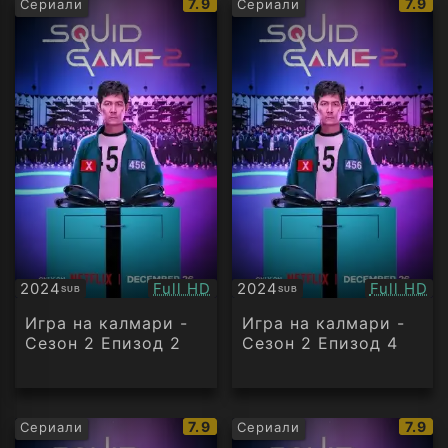
IMDb
IMDb
7.9
7.9
Сериали
Сериали
рейтинг:
рейти
Качество:
Качество
2024
Full HD
2024
Full HD
SUB
SUB
Субтитри
Субтитри
Игра на калмари -
Игра на калмари -
Сезон 2 Епизод 2
Сезон 2 Епизод 4
IMDb
IMDb
7.9
7.9
Сериали
Сериали
рейтинг:
рейти