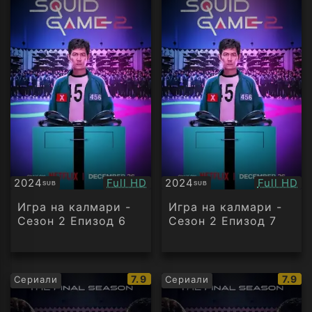
Качество:
Качество
2024
Full HD
2024
Full HD
SUB
SUB
Субтитри
Субтитри
Игра на калмари -
Игра на калмари -
Сезон 2 Епизод 6
Сезон 2 Епизод 7
IMDb
IMDb
7.9
7.9
Сериали
Сериали
рейтинг:
рейти