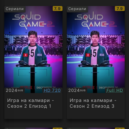
IMDb
IMDb
7.9
7.9
Сериали
Сериали
рейтинг:
рейти
Качество:
Качество
2024
HD 720
2024
Full HD
SUB
SUB
Субтитри
Субтитри
Игра на калмари -
Игра на калмари -
Сезон 2 Епизод 1
Сезон 2 Епизод 3