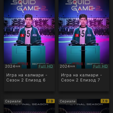
Качество:
Качество
2024
Full HD
2024
Full HD
SUB
SUB
Субтитри
Субтитри
Игра на калмари -
Игра на калмари -
Сезон 2 Епизод 6
Сезон 2 Епизод 7
IMDb
IMDb
7.9
7.9
Сериали
Сериали
рейтинг:
рейти