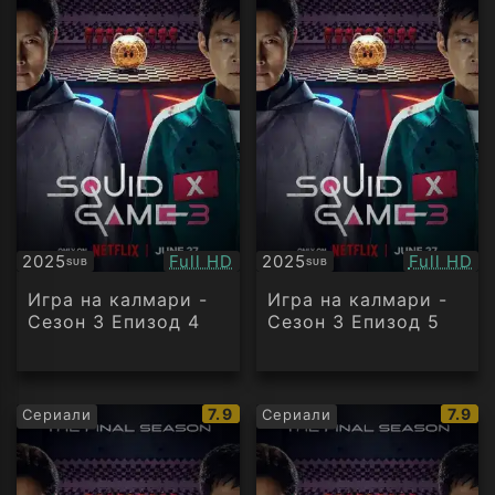
Качество:
Качество
2025
Full HD
2025
Full HD
SUB
SUB
Субтитри
Субтитри
Игра на калмари -
Игра на калмари -
Сезон 3 Епизод 4
Сезон 3 Епизод 5
IMDb
IMDb
7.9
7.9
Сериали
Сериали
рейтинг:
рейти