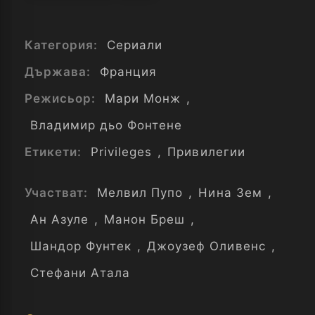
Категория:
Сериали
Държава:
Франция
Режисьор:
Мари Монж
,
Владимир дьо Фонтене
Етикети:
Privileges
,
Привилегии
Участват:
Мелвил Пупо
,
Нина Зем
,
Ан Азуле
,
Манон Бреш
,
Шандор Фунтек
,
Джоузеф Оливенс
,
Стефани Атала