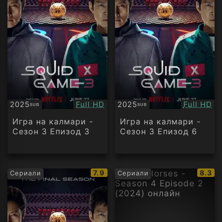
Качество:
Качество
2025
Full HD
2025
Full HD
SUB
SUB
Субтитри
Субтитри
Игра на калмари -
Игра на калмари -
Сезон 3 Епизод 3
Сезон 3 Епизод 6
IMDb
IMDb
7.9
8.3
Сериали
Сериали
рейтинг:
рейти