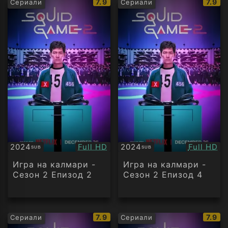
IMDb
IMDb
7.9
7.9
Сериали
Сериали
рейтинг:
рейти
Качество:
Качество
2024
Full HD
2024
Full HD
SUB
SUB
Субтитри
Субтитри
Игра на калмари -
Игра на калмари -
Сезон 2 Епизод 2
Сезон 2 Епизод 4
IMDb
IMDb
7.9
7.9
Сериали
Сериали
рейтинг:
рейти