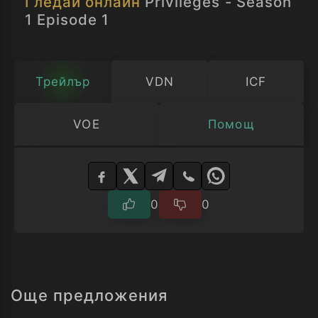
Гледай онлайн
Privileges - Season
Сезон 1 Епизод 1
1 Episode 1
Трейлър
VDN
ICF
VOE
Помощ
Изберете
плейър
0
0
Още предложения