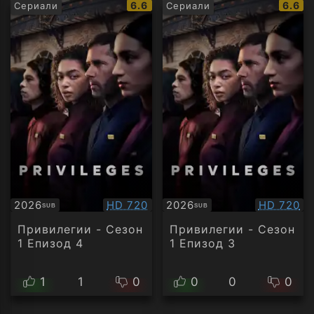
IMDb
IMDb
6.6
6.6
Сериали
Сериали
рейтинг:
рейти
Качество:
Качество
2026
HD 720
2026
HD 720
SUB
SUB
Субтитри
Субтитри
Привилегии - Сезон
Привилегии - Сезон
1 Епизод 4
1 Епизод 3
1
1
0
0
0
0