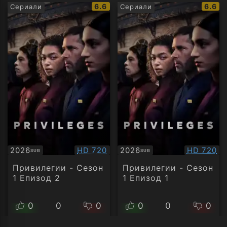
IMDb
IMDb
6.6
6.6
Сериали
Сериали
рейтинг:
рейти
Качество:
Качество
2026
HD 720
2026
HD 720
SUB
SUB
Субтитри
Субтитри
Привилегии - Сезон
Привилегии - Сезон
1 Епизод 2
1 Епизод 1
0
0
0
0
0
0