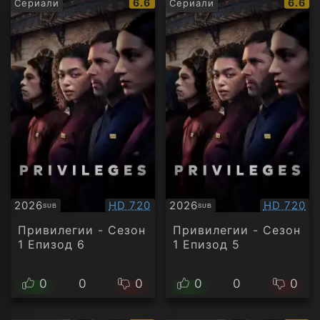
IMDb
IMDb
6.6
6.6
Сериали
Сериали
рейтинг:
рейти
Качество:
Качество
2026
HD 720
2026
HD 720
SUB
SUB
Субтитри
Субтитри
Привилегии - Сезон
Привилегии - Сезон
1 Епизод 6
1 Епизод 5
0
0
0
0
0
0