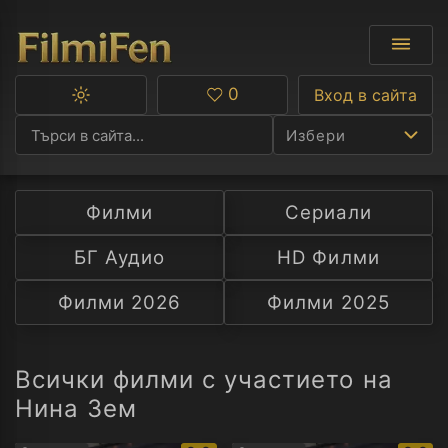
0
Вход в сайта
Превключване
Любими
между
Избери
тъмна
и
светла
тема
Филми
Сериали
Ф
БГ Аудио
HD Филми
С
Филми 2026
Филми 2025
А
Р
Всички филми с участието на
Нина Зем
C