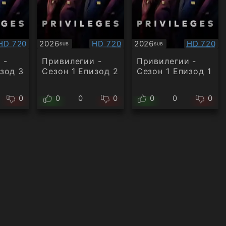
Качество:
Качество:
Качество
HD 720
2026
HD 720
2026
HD 720
SUB
SUB
Субтитри
Субтитри
 -
Привилегии -
Привилегии -
зод 3
Сезон 1 Епизод 2
Сезон 1 Епизод 1
0
0
0
0
0
0
0