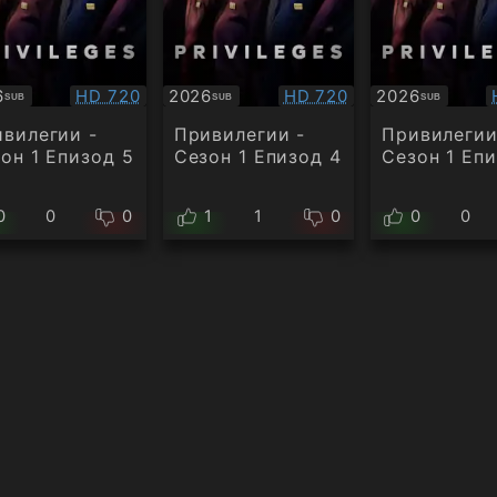
Качество:
Качество:
6
HD 720
2026
HD 720
2026
SUB
SUB
SUB
титри
Субтитри
Субтитри
вилегии -
Привилегии -
Привилегии
он 1 Епизод 5
Сезон 1 Епизод 4
Сезон 1 Епи
0
0
0
1
1
0
0
0