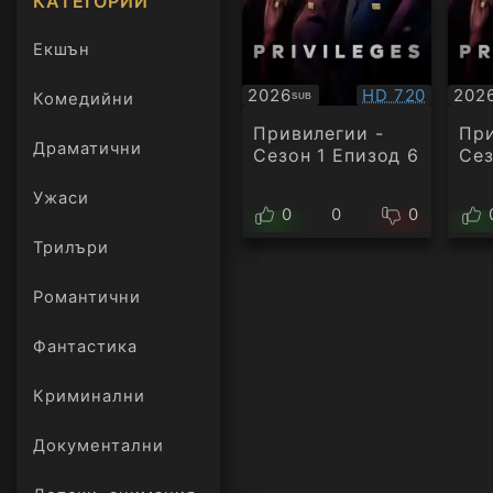
КАТЕГОРИИ
Екшън
Качество:
2026
HD 720
202
Комедийни
SUB
Субтитри
Суб
Привилегии -
При
Драматични
Сезон 1 Епизод 6
Сез
Ужаси
0
0
0
Трилъри
онлайн
Романтични
Фантастика
Криминални
Документални