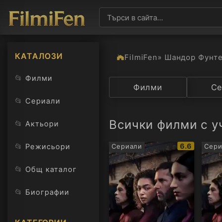
КАТАЛОЗИ
FilmiFen
» Шандор Фунт
📂
Филми
Категория
Филми
Държав
Се
📂
Сериали
Всички филми с у
📂
Актьори
IMDb
📂
6.6
Режисьори
Сериали
Сери
рейтинг:
📂
Общ каталог
📂
Биографии