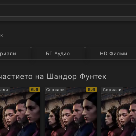
ек
а
риали
Година
БГ Аудио
IMDB
HD Филми
Рейтинг
частието на Шандор Фунтек
IMDb
IMDb
6.6
6.6
али
Сериали
Сериали
рейтинг:
рейтинг: