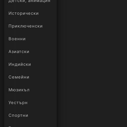
Детски, анимация
Исторически
Приключенски
Военни
Азиатски
Индийски
Семейни
Мюзикъл
Уестърн
Спортни