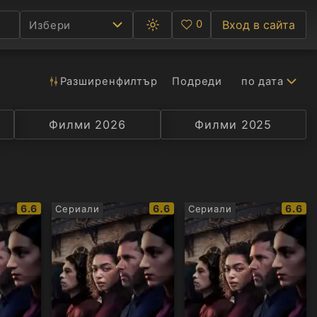
0
Вход в сайта
Избери
Превключване
Любими
между
тъмна
и
светла
Разширен
филтър
Подреди
по дата
Ф
тема
С
Филми 2026
Селекция
Превод
Филми 2025
Актьор
А
Р
IMDb
IMDb
IMDb
6.6
6.6
6.6
Сериали
Сериали
C
рейтинг:
рейтинг:
рейти