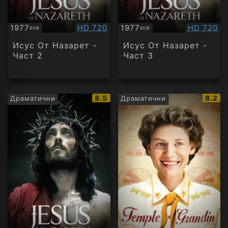
Качество:
Качество
1977
HD 720
1977
HD 720
SUB
SUB
Субтитри
Субтитри
Исус От Назaрет -
Исус От Назaрет -
Част 2
Част 3
IMDb
IMDb
8.5
8.2
Драматични
Драматични
рейтинг:
рейти