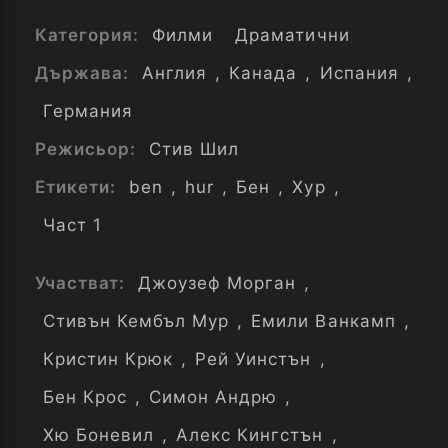
Категория:
Филми
Драматични
Държава:
Англия
,
Канада
,
Испания
,
Германия
Режисьор:
Стив Шил
Етикети:
ben
,
hur
,
Бен
,
Хур
,
Част 1
Участват:
Джоузеф Морган
,
Стивън Кембъл Мур
,
Емили Ванкамп
,
Кристин Крюк
,
Рей Уинстън
,
Бен Крос
,
Симон Андрю
,
Хю Боневил
,
Алекс Кингстън
,