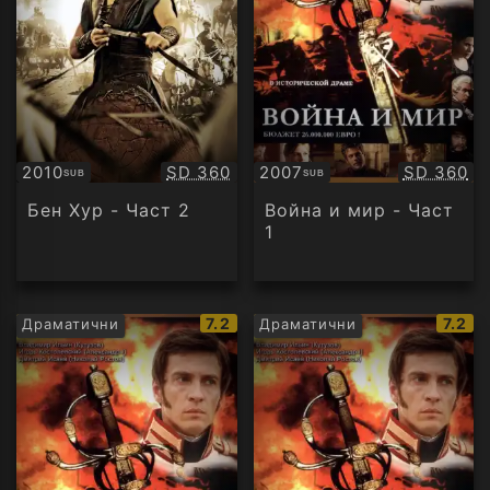
Качество:
Качество
2010
SD 360
2007
SD 360
SUB
SUB
Субтитри
Субтитри
Бен Хур - Част 2
Война и мир - Част
1
IMDb
IMDb
7.2
7.2
Драматични
Драматични
рейтинг:
рейти