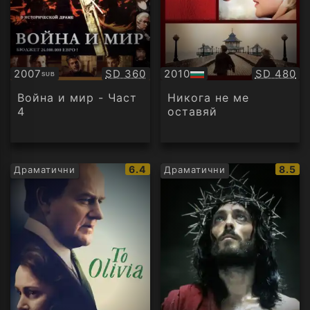
Качество:
Качество
2007
SD 360
2010
SD 480
SUB
Субтитри
БГ
аудио
Война и мир - Част
Никога не ме
4
оставяй
IMDb
IMDb
6.4
8.5
Драматични
Драматични
рейтинг:
рейти