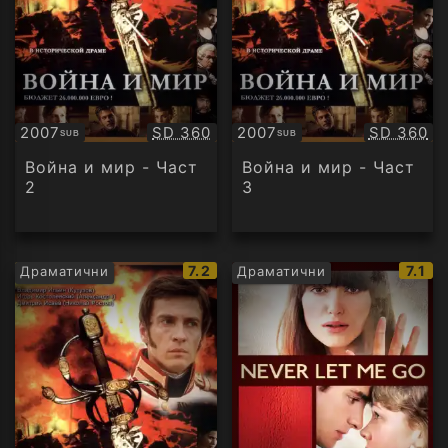
Качество:
Качество
2007
SD 360
2007
SD 360
SUB
SUB
Субтитри
Субтитри
Война и мир - Част
Война и мир - Част
2
3
IMDb
IMDb
7.2
7.1
Драматични
Драматични
рейтинг:
рейт