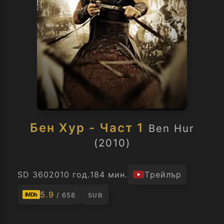
Бен Хур - Част 1
Ben Hur
(2010)
SD 360
2010 год.
184 мин.
Трейлър
5.9
/ 658
IMDb
SUB