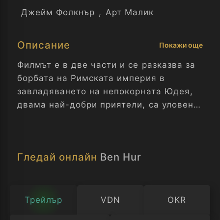
Джейм Фолкнър
,
Арт Малик
Описание
Покажи още
Филмът е в две части и се разказва за
борбата на Римската империя в
завладяването на непокорната Юдея,
двама най-добри приятели, са уловени
в един ужасен момент в историята. Бен
Хур - Част 1
Гледай онлайн
Ben Hur
Трейлър
VDN
OKR