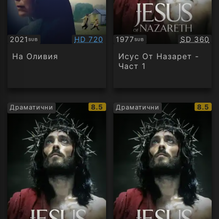
Качество:
Качество
2021
HD 720
1977
SD 360
SUB
SUB
Субтитри
Субтитри
На Оливия
Исус От Назaрет -
Част 1
IMDb
IMDb
8.5
8.5
Драматични
Драматични
рейтинг:
рейти