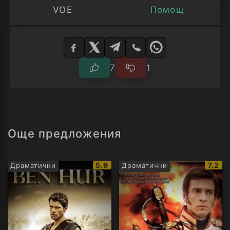
VOE
Помощ
Изберете
плейър
7
1
Още предложения
IMDb
IMDb
5.9
7.2
Драматични
Драматични
рейтинг:
рейти