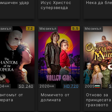
дио
аудио
амшичен удар
Исус Христос
Нека да бл
суперзвезда
IMDb
IMDb
7.2
5.5
зикъл
Мюзикъл
Мюзикъл
рейтинг:
рейтинг:
Качество:
Качество:
К
04
SD 240
2020
HD 720
2005
S
SUB
SUB
бтитри
Субтитри
БГ
аудио
антомът от
Момичето от
Отново за
перата
долината
принцесата
граховото
зърно