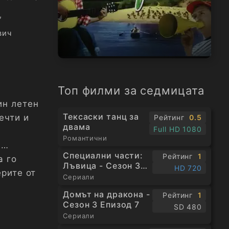
,
вич
Топ филми за седмицата
ин летен
Тексаски танц за
ечти и
Рейтинг
0.5
двама
Full HD 1080
Романтични
а
Специални части:
Рейтинг
1
.
а го
Лъвица - Сезон 3
HD 720
ерите от
Епизод 1
Сериали
Домът на дракона -
Рейтинг
1
Сезон 3 Епизод 7
SD 480
Сериали