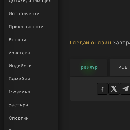
Детски, анимация
Исторически
Приключенски
Военни
Гледай онлайн
Завтр
Азиатски
Индийски
Трейлър
VOE
Изберете
Семейни
плейър
Мюзикъл
Уестърн
Спортни