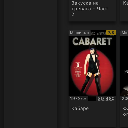
ау
Закуска на
К
тревата - Част
2
IMDb
7.8
Мюзикъл
Мю
рейтинг:
Качество:
1972
SD 480
20
SUB
Субтитри
Су
Кабаре
Ф
о