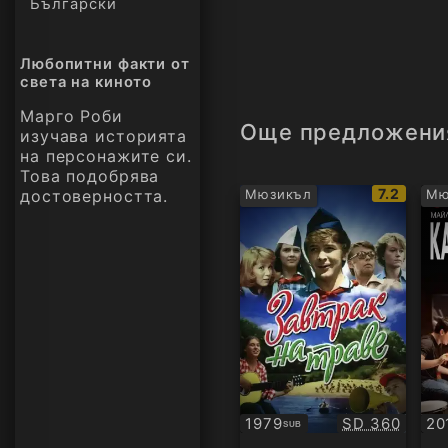
Български
Любопитни факти от
света на киното
Марго Роби
Още предложени
изучава историята
на персонажите си.
Това подобрява
IMDb
7.2
достоверността.
Мюзикъл
Мю
рейтинг:
Качество:
1979
SD 360
20
SUB
Субтитри
БГ