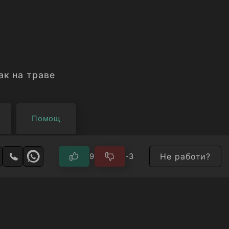
ак на траве
Помощ
Не работи?
9
-3