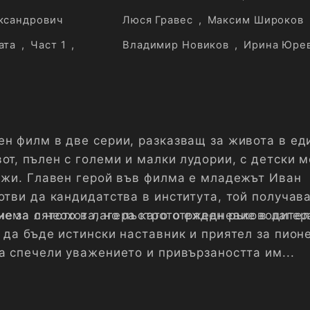
ксандрович
Люся Гравес
,
Максим Широков
ата
,
Част 1
,
Владимир Новиков
,
Ирина Юре
ен филм в две серии, разказващ за живота в ед
от, пълен с големи и малки лудории, с детски м
рижи. Главен герой във филма е младежът Иван
отви да кандидатства в института, той получав
е за лятото в лагера като отряден ръководител
иема с неохота, но пъстрото ежедневие в лагер
 да бъде истински наставник и приятел за пион
а спечели уважението и привързаността им...