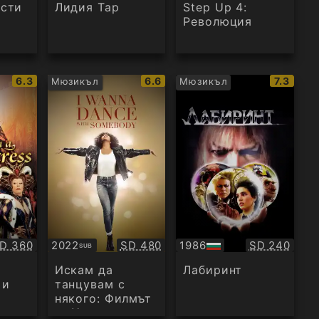
аудио
ести
Лидия Тар
Step Up 4:
Революция
IMDb
IMDb
IMDb
6.3
6.6
7.3
Мюзикъл
Мюзикъл
рейтинг:
рейтинг:
рейтинг
ачество:
Качество:
Качество:
D 360
2022
SD 480
1986
SD 240
SUB
Субтитри
БГ
аудио
Искам да
Лабиринт
 и
танцувам с
някого: Филмът
за Уитни