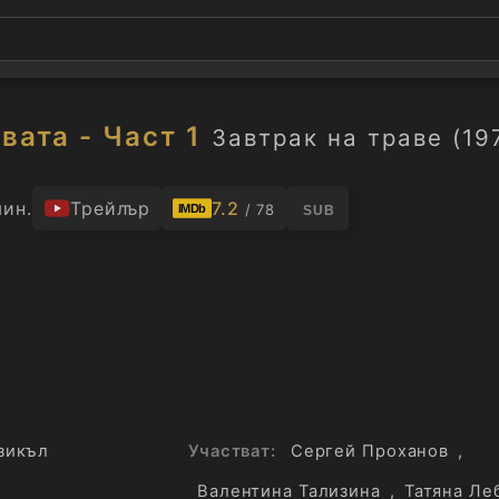
вата - Част 1
Завтрак на траве (19
мин.
Трейлър
7.2
/ 78
IMDb
SUB
зикъл
Участват:
Сергей Проханов
,
Валентина Тализина
,
Татяна Ле