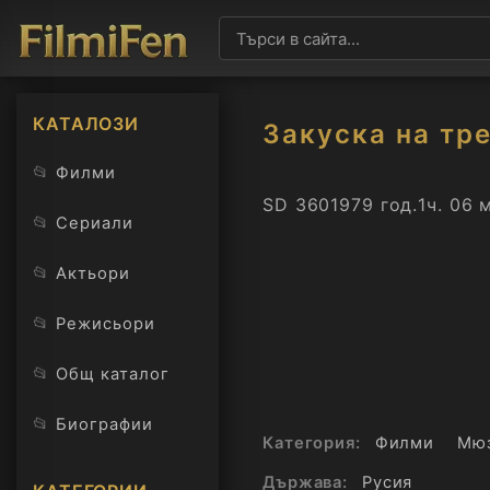
КАТАЛОЗИ
Закуска на тре
📂
Филми
SD 360
1979 год.
1ч. 06 
📂
Сериали
📂
Актьори
📂
Режисьори
📂
Общ каталог
📂
Биографии
Категория:
Филми
Мю
Държава:
Русия