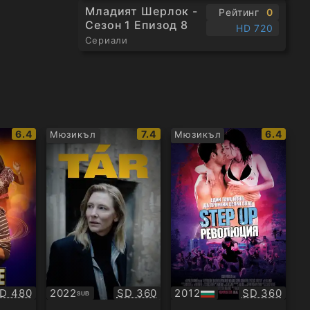
Младият Шерлок -
Рейтинг
0
Сезон 1 Епизод 8
HD 720
Сериали
IMDb
IMDb
IMDb
6.4
7.4
6.4
Мюзикъл
Мюзикъл
рейтинг:
рейтинг:
рейтинг
ачество:
Качество:
Качество:
D 480
2022
SD 360
2012
SD 360
SUB
Субтитри
БГ