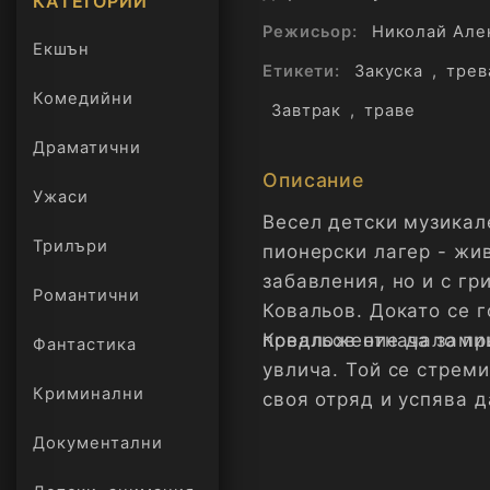
КАТЕГОРИИ
Режисьор:
Николай Але
Екшън
Етикети:
Закуска
,
трев
Комедийни
Завтрак
,
траве
Драматични
Описание
Ужаси
Весел детски музикал
Трилъри
пионерски лагер - жив
онлайн
забавления, но и с г
Романтични
Ковальов. Докато се г
предложение да замин
Ковальов отначало пр
Фантастика
увлича. Той се стреми
Криминални
своя отряд и успява д
Документални