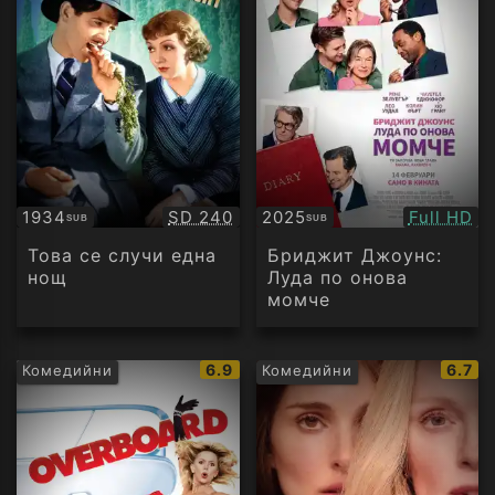
Качество:
Качество
1934
SD 240
2025
Full HD
SUB
SUB
Субтитри
Субтитри
Това се случи една
Бриджит Джоунс:
нощ
Луда по онова
момче
IMDb
IMDb
6.9
6.7
Комедийни
Комедийни
рейтинг:
рейти