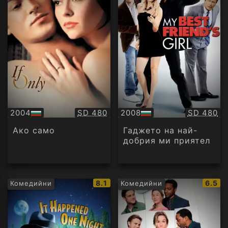
Качество:
Качество
2004
SD 480
2008
SD 480
БГ
БГ
аудио
аудио
Ако само
Гаджето на най-
добрия ми приятел
IMDb
IMDb
8.1
6.5
Комедийни
Комедийни
рейтинг:
рейти