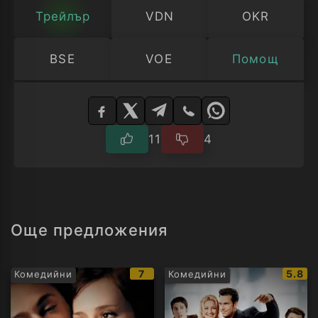
Трейлър
VDN
OKR
BSE
VOE
Помощ
Изберете
плейър
11
4
Още предложения
IMDb
IMDb
7
5.8
Комедийни
Комедийни
рейтинг:
рейти