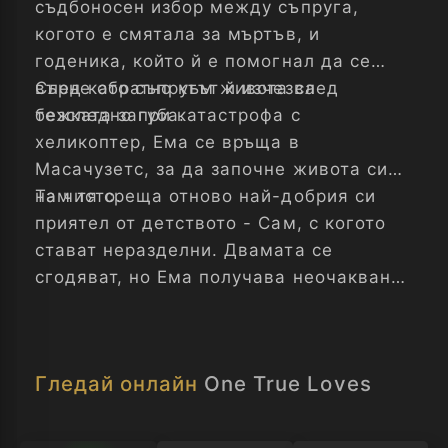
съдбоносен избор между съпруга,
когото е смятала за мъртъв, и
годеника, който й е помогнал да се
върне обратно към живота след
След като съпругът й изчезва
тежката загуба.
безследно при катастрофа с
хеликоптер, Ема се връща в
Масачузетс, за да започне живота си
на чисто.
Там тя среща отново най-добрия си
приятел от детството - Сам, с когото
стават неразделни. Двамата се
сгодяват, но Ема получава неочаквано
телефонно обаждане, от което разбира,
че съпругът й Джеси е жив...
Гледай онлайн
One True Loves