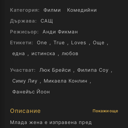
Категория:
Филми
Комедийни
Държава:
САЩ
Режисьор:
Анди Фикман
Етикети:
One
,
True
,
Loves
,
Още
,
една
,
истинска
,
любов
Участват:
Люк Брейси
,
Филипа Соу
,
Симу Лиу
,
Микаела Конлин
,
Фанейъс Йоон
Описание
Покажи още
Млада жена е изправена пред