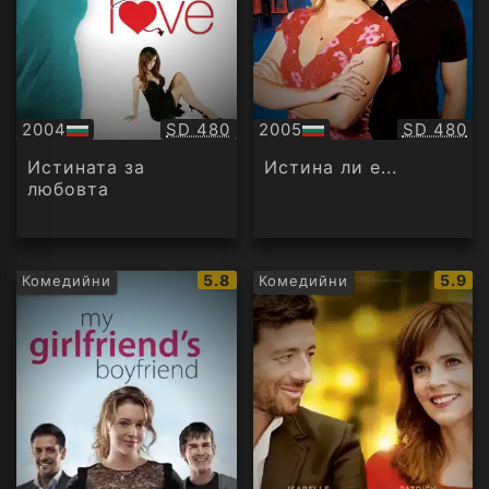
Качество:
Качество
2004
SD 480
2005
SD 480
БГ
БГ
аудио
аудио
Истината за
Истина ли е...
любовта
IMDb
IMDb
5.8
5.9
Комедийни
Комедийни
рейтинг:
рейти