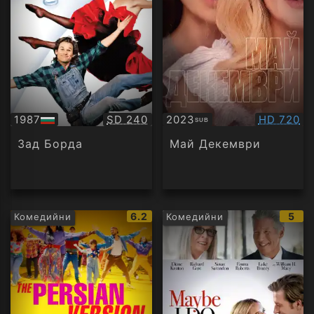
Качество:
Качество
1987
SD 240
2023
HD 720
SUB
БГ
Субтитри
аудио
Зад Борда
Май Декември
IMDb
IMD
6.2
5
Комедийни
Комедийни
рейтинг:
рейт