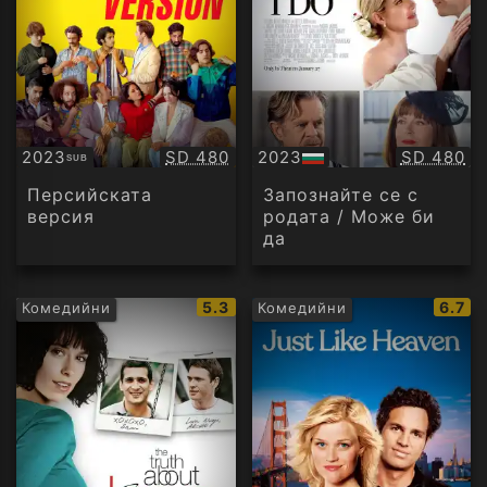
Качество:
Качество
2023
SD 480
2023
SD 480
SUB
Субтитри
БГ
аудио
Персийската
Запознайте се с
версия
родата / Може би
да
IMDb
IMDb
5.3
6.7
Комедийни
Комедийни
рейтинг:
рейти