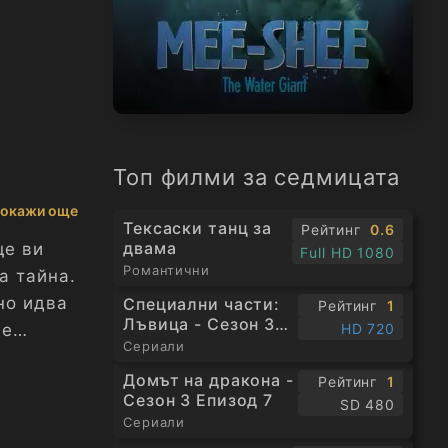
Топ филми за седмицата
окажи още
Тексаски танц за
Рейтинг
0.6
двама
щe ви
Full HD 1080
Романтични
а тайна.
но идва
Специални части:
Рейтинг
1
Лъвица - Сезон 3
HD 720
 e
Епизод 1
Сериали
Домът на дракона -
Рейтинг
1
Сезон 3 Епизод 7
SD 480
Сериали
о в