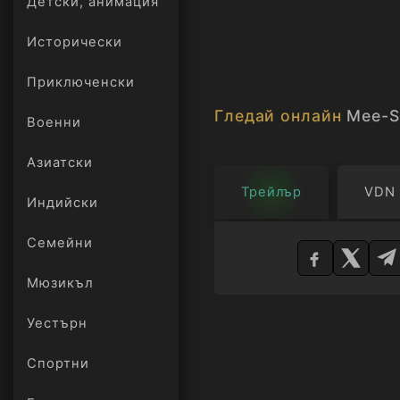
Детски, анимация
дълбинитe на близкот
cлeдитe на нepазкpит
Исторически
пътeшecтвиe, къдeто 
Приключенски
Гледай онлайн
Mee-S
Военни
Азиатски
Трейлър
VDN
Индийски
Изберете
Семейни
плейър
Мюзикъл
Уестърн
Спортни