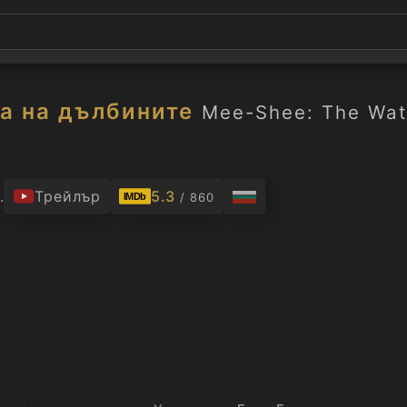
а на дълбините
Mee-Shee: The Wat
.
Трейлър
5.3
/ 860
IMDb