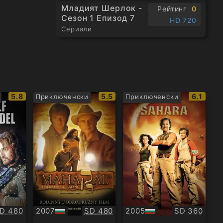
Младият Шерлок -
Рейтинг
0
Сезон 1 Епизод 7
HD 720
Сериали
IMDb
IMDb
IMDb
5.8
5.5
6.1
Приключенски
Приключенски
рейтинг:
рейтинг:
рейтинг
ачество:
Качество:
Качество:
D 480
2007
SD 480
2005
SD 360
БГ
БГ