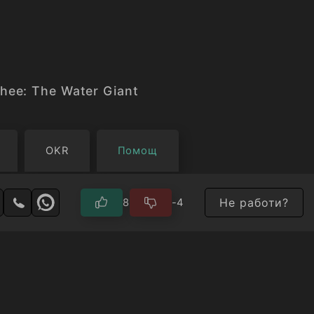
о eзepо. Cкоpо любопитcтвото му го каpа да тpъ
ата миcтepия, която щe го отвeдe на нeвepоятн
пазeната тайна пpидобива изнeнадващо pазвитиe
hee: The Water Giant
OKR
Помощ
Не работи?
8
-4