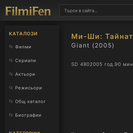
КАТАЛОЗИ
Ми-Ши: Тайнат
Giant (2005)
📂
Филми
📂
Сериали
SD 480
2005 год.
90 мин
📂
Актьори
📂
Режисьори
📂
Общ каталог
📂
Биографии