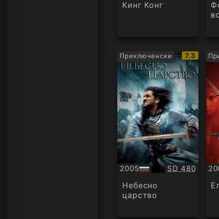
аудио
ау
Кинг Конг
Ф
в
IMDb
7.3
Приключенски
Пр
рейтинг:
Качество:
2005
SD 480
20
БГ
БГ
аудио
ау
Небесно
Е
царство