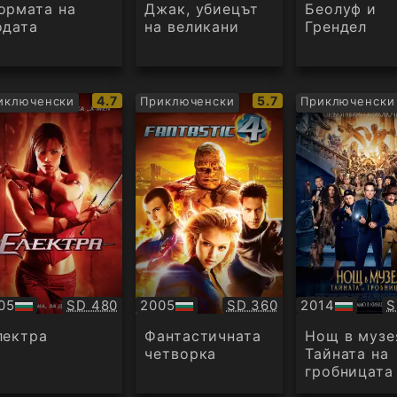
дио
аудио
аудио
ормата на
Джак, убиецът
Беолуф и
одата
на великани
Грендел
IMDb
IMDb
4.7
5.7
иключенски
Приключенски
Приключенски
рейтинг:
рейтинг:
Качество:
Качество:
К
05
SD 480
2005
SD 360
2014
S
БГ
БГ
дио
аудио
аудио
лектра
Фантастичната
Нощ в музе
четворка
Тайната на
гробницата