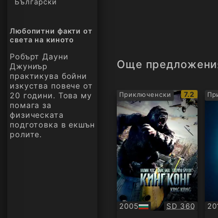
Български
Любопитни факти от
света на киното
Робърт Дауни
Още предложени
Джуниър
практикува бойни
изкуства повече от
IMDb
7.2
20 години. Това му
Приключенски
Пр
рейтинг:
помага за
физическата
подготовка в екшън
ролите.
Качество:
2005
SD 360
20
БГ
БГ