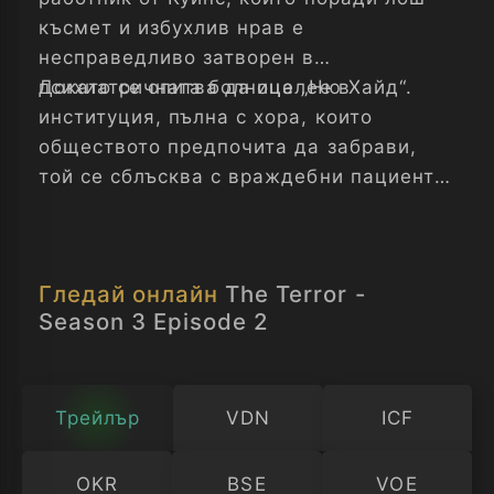
късмет и избухлив нрав е
несправедливо затворен в
психиатричната болница „Ню Хайд“.
Докато се опитва да оцелее в
институция, пълна с хора, които
обществото предпочита да забрави,
той се сблъсква с враждебни пациенти,
лекари с тъмни тайни и мистериозно
същество, което може би е самият
Дявол. Пепър осъзнава, че
Гледай онлайн
The Terror -
единственият път към свободата е да
Season 3 Episode 2
се изправи срещу демоните – както
външните, така и тези вътре в него.
Ужас - Сезон 3 Епизод 2
Трейлър
VDN
ICF
OKR
BSE
VOE