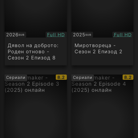
Качество:
Качество
2026
Full HD
2025
Full HD
SUB
SUB
Субтитри
Субтитри
Дявол на доброто:
Миротвореца -
Роден отново -
Сезон 2 Епизод 2
Сезон 2 Епизод 8
IMDb
IMDb
8.2
8.2
Сериали
Сериали
рейтинг:
рейти