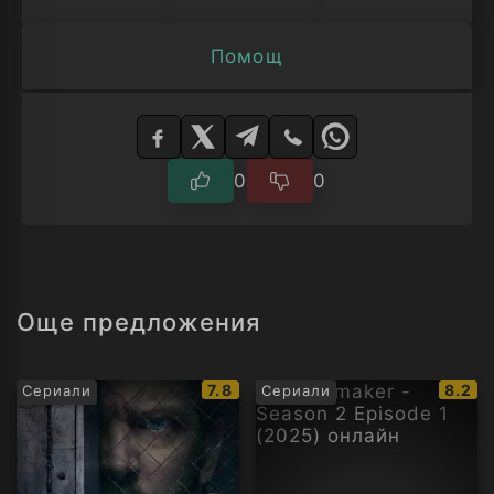
Помощ
Изберете
плейър
0
0
Още предложения
IMDb
IMDb
7.8
8.2
Сериали
Сериали
рейтинг:
рейти