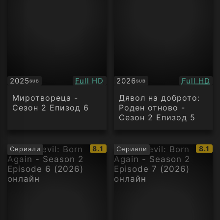
Качество:
Качество
2025
Full HD
2026
Full HD
SUB
SUB
Субтитри
Субтитри
Миротвореца -
Дявол на доброто:
Сезон 2 Епизод 6
Роден отново -
Сезон 2 Епизод 5
IMDb
IMDb
8.1
8.1
Сериали
Сериали
рейтинг:
рейти