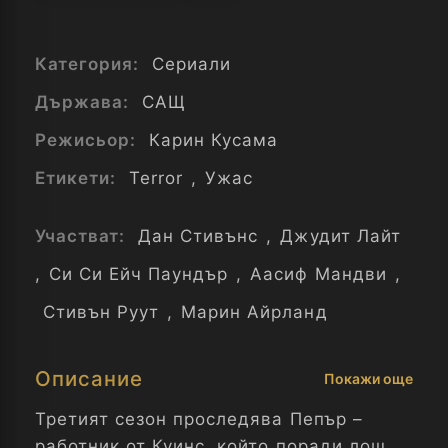
Категория:
Сериали
Държава:
САЩ
Режисьор:
Карин Кусама
Етикети:
Terror
,
Ужас
Участват:
Дан Стивънс
,
Джудит Лайт
,
Си Си Ейч Паундър
,
Аасиф Мандви
,
Стивън Руут
,
Марин Айрланд
Описание
Покажи още
Третият сезон проследява Пепър –
работник от Куинс, който поради лош