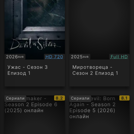
Качество:
Качество
2026
HD 720
2025
Full HD
SUB
SUB
Субтитри
Субтитри
Ужас - Сезон 3
Миротвореца -
Епизод 1
Сезон 2 Епизод 1
IMDb
IMDb
8.2
8.1
Сериали
Сериали
рейтинг:
рейти