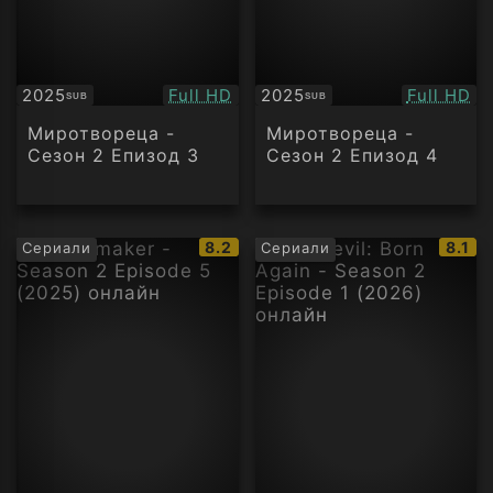
Качество:
Качество
2025
Full HD
2025
Full HD
SUB
SUB
Субтитри
Субтитри
Миротвореца -
Миротвореца -
Сезон 2 Епизод 3
Сезон 2 Епизод 4
IMDb
IMDb
8.2
8.1
Сериали
Сериали
рейтинг:
рейти