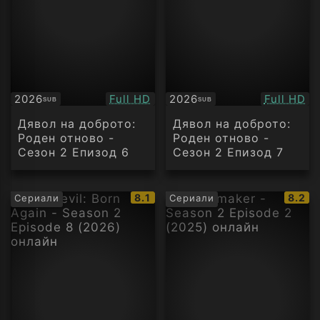
Качество:
Качество
2026
Full HD
2026
Full HD
SUB
SUB
Субтитри
Субтитри
Дявол на доброто:
Дявол на доброто:
Роден отново -
Роден отново -
Сезон 2 Епизод 6
Сезон 2 Епизод 7
IMDb
IMDb
8.1
8.2
Сериали
Сериали
рейтинг:
рейти